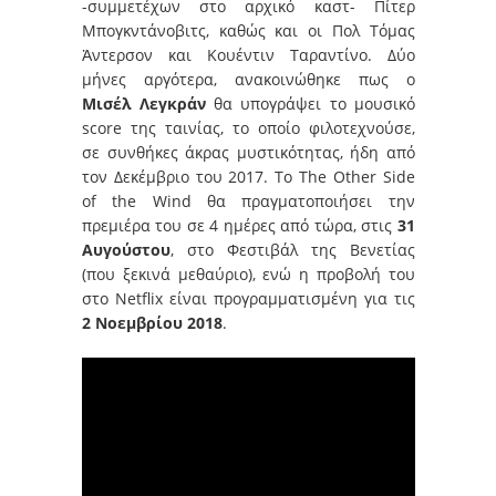
-συμμετέχων στο αρχικό καστ- Πίτερ
Μπογκντάνοβιτς, καθώς και οι Πολ Τόμας
Ἀντερσον και Κουέντιν Ταραντίνο. Δύο
μήνες αργότερα, ανακοινώθηκε πως ο
Μισέλ Λεγκράν
θα υπογράψει το μουσικό
score της ταινίας, το οποίο φιλοτεχνούσε,
σε συνθήκες άκρας μυστικότητας, ήδη από
τον Δεκέμβριο του 2017. Το The Other Side
of the Wind θα πραγματοποιήσει την
πρεμιέρα του σε 4 ημέρες από τώρα, στις
31
Αυγούστου
, στο Φεστιβάλ της Βενετίας
(που ξεκινά μεθαύριο), ενώ η προβολή του
στο Netflix είναι προγραμματισμένη για τις
2 Νοεμβρίου 2018
.