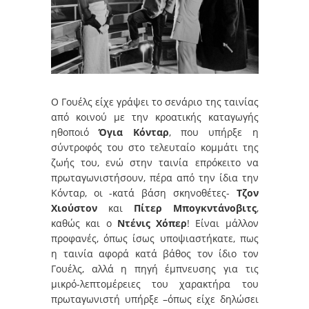
Ο Γουέλς είχε γράψει το σενάριο της ταινίας
από κοινού με την κροατικής καταγωγής
ηθοποιό
Όγια Κόνταρ
, που υπήρξε η
σύντροφός του στο τελευταίο κομμάτι της
ζωής του, ενώ στην ταινία επρόκειτο να
πρωταγωνιστήσουν, πέρα από την ίδια την
Κόνταρ, οι -κατά βάση σκηνοθέτες-
Τζον
Χιούστον
και
Πίτερ Μπογκντάνοβιτς
,
καθώς και ο
Ντένις Χόπερ
! Είναι μάλλον
προφανές, όπως ίσως υποψιαστήκατε, πως
η ταινία αφορά κατά βάθος τον ίδιο τον
Γουέλς, αλλά η πηγή έμπνευσης για τις
μικρό-λεπτομέρειες του χαρακτήρα του
πρωταγωνιστή υπήρξε –όπως είχε δηλώσει