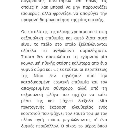
σύγκρουσης πολιτισμών και ηθών, τις
οποίες η Χακ μπορεί να μην παρουσιάζει
ισομερώς, αλλά φροντίζει να αποφύγει την
προφανή δαιμονοποίηση της μίας οπτικής.
Ως καταλύτης της πλοκής χρησιμοποιείται η
σεξουαλική επιθυμία, και αυτό διότι αυτό
είναι το πεδίο στο οποίο ξεδιπλώνονται
ολότελα τα ανθρώπινα συμπλέγματα.
Τίποτα δεν αποκαλύπτει τη «γύμνια» μία
κοινωνική ηθικής στάσης καλύτερα από ένα
γυμνό σώμα και ως εκ τούτου οι περιπέτειες
της Νίσα δεν πηγάζουν από την
καταδικασμένη ερωτική επιθυμία και τον
απαγορευμένο σύντροφο, αλλά από τη
σεξουαλική φλόγα που αρχίζει να καίει
μέσα της και ψάχνει διέξοδο. Μία
πρωτογενής έκφραση ελευθερίας ενός
κοριτσιού που ψάχνει τον εαυτό του με τον
πλέον υγιή τρόπο, μεγαλώνοντας σ’ ένα
διφυές περιβάλλον. Ο οίκος, το μέρος όπου