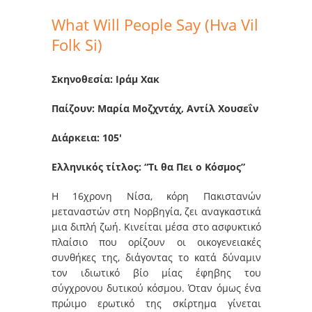
What Will People Say (Hva Vil
Folk Si)
Σκηνοθεσία: Ιράμ Χακ
Παίζουν: Μαρία Μοζχντάχ, Αντίλ Χουσεΐν
Διάρκεια: 105′
Ελληνικός τίτλος: “Τι θα Πει ο Κόσμος”
Η 16χρονη Νίσα, κόρη Πακιστανών
μεταναστών στη Νορβηγία, ζει αναγκαστικά
μια διπλή ζωή. Κινείται μέσα στο ασφυκτικό
πλαίσιο που ορίζουν οι οικογενειακές
συνθήκες της, διάγοντας το κατά δύναμιν
τον ιδιωτικό βίο μίας έφηβης του
σύγχρονου δυτικού κόσμου. Όταν όμως ένα
πρώιμο ερωτικό της σκίρτημα γίνεται