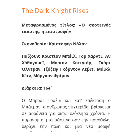
The Dark Knight Rises
Μεταφρασμένος τίτλος: «Ο σκοτεινός
ιππότης: η επιστροφή»
Σκηνοθεσία: Κρίστοφερ Νόλαν
Παίζουν: Κρίστιαν Μπέιλ, Τομ Χάρντι, Αν
Χάθαγουεϊ, Μαριόν Κοτιγιάρ, Γκάρι
Όλντμαν, Τζόζεφ Γκόρντον Λέβιτ, Μάικλ
Κέιν, Μόργκαν Φρίμαν
Διάρκεια: 164΄
Ο Μπρους Γουέιν και κατ’ επέκταση ο
Μπάτμαν, ο άνθρωπος νυχτερίδα, βρίσκεται
σε αδράνεια για οκτώ ολόκληρα χρόνια. Η
παρανομία, μια μάστιγα σαν την πανούκλα,
θερίζει την πόλη και μια νέα μορφή