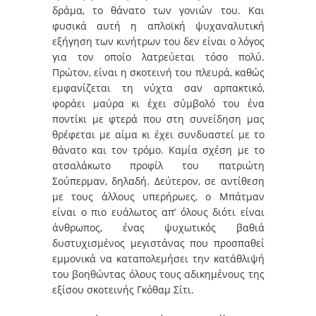
δράμα, το θάνατο των γονιών του. Και
φυσικά αυτή η απλοϊκή ψυχαναλυτική
εξήγηση των κινήτρων του δεν είναι ο λόγος
για τον οποίο λατρεύεται τόσο πολύ.
Πρώτον, είναι η σκοτεινή του πλευρά, καθώς
εμφανίζεται τη νύχτα σαν αρπακτικό,
φοράει μαύρα κι έχει σύμβολό του ένα
ποντίκι με φτερά που στη συνείδηση μας
θρέφεται με αίμα κι έχει συνδυαστεί με το
θάνατο και τον τρόμο. Καμία σχέση με το
ατσαλάκωτο προφίλ του πατριώτη
Σούπερμαν, δηλαδή. Δεύτερον, σε αντίθεση
με τους άλλους υπερήρωες, ο Μπάτμαν
είναι ο πιο ευάλωτος απ’ όλους διότι είναι
άνθρωπος, ένας ψυχωτικός βαθιά
δυστυχισμένος μεγιστάνας που προσπαθεί
εμμονικά να καταπολεμήσει την κατάθλιψή
του βοηθώντας όλους τους αδικημένους της
εξίσου σκοτεινής Γκόθαμ Σίτι.