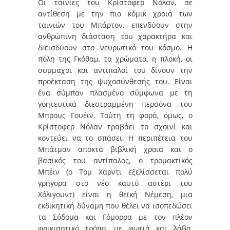
Οι ταινίες του Κρίστοφερ Νόλαν, σε
αντίθεση με την πιο κόμικ χροιά των
ταινιών του Μπάρτον, επενδύουν στην
ανθρώπινη διάσταση του χαρακτήρα και
διεισδύουν στο νευρωτικό του κόσμο. Η
πόλη της Γκόθαμ, τα χρώματα, η πλοκή, οι
σύμμαχοι και αντίπαλοί του δίνουν την
προέκταση της ψυχοσύνθεσής του. Είναι
ένα σύμπαν πλασμένο σύμφωνα με τη
γοητευτικά διεστραμμένη περσόνα του
Μπρους Γουέιν. Τούτη τη φορά, όμως, ο
Κρίστοφερ Νόλαν τραβάει το σχοινί και
κοντεύει να το σπάσει. Η περιπέτεια του
Μπάτμαν αποκτά βιβλική χροιά και ο
βασικός του αντίπαλος, ο τρομακτικός
Μπέιν (ο Τομ Χάρντι εξελίσσεται πολύ
γρήγορα στο νέο καυτό αστέρι του
Χόλιγουντ) είναι η θεϊκή Νέμεση, μια
εκδικητική δύναμη που θέλει να ισοπεδώσει
τα Σόδομα και Γόμορρα με τον πλέον
φρικιαστικό τρόπο, με φωτιά και λάβα,