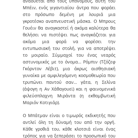
αναδύεται από τους υπονόμους, αυτή του
Μπέιν, ενός γιγαντιαίου άντρα που φοράει
στο πρόσωπο δεμένη με λουριά μια
γκροτέσκο αναπνευστική μάσκα. Ο Μπρους
Γουέιν θα αναγκαστεί ή ακόμα καλύτερα θα
θελήσει να πιστέψει πως αναγκάζεται για
ακόμα μια φορά να φορέσει την
εντυπωσιακή του στολή, για να αποτρέψει
το μοιραίο. Σύμμαχοί του ένας νεαρός
αστυνομικός με το όνομα… Ρόμπιν (Τζόζεφ
Γκόρντον Λέβιτ), μια άκρως αισθησιακή
γυναίκα με αμφιλεγόμενη κοσμοθεωρία που
τρυπώνει παντού σαν… γάτα, η Σελίνα
(άψογη η Αν Χάθαγουεϊ) και η φαινομενικά
φιλεύσπλαχνη Μιράντα (η εκθαμβωτική
Μαριόν Κοτιγιάρ).
Ο Μπάτμαν είναι ο τιμωρός εκδικητής που
αντλεί όλη τη δύναμή του από την οργή.
Κάθε γροθιά του, κάθε κλοτσιά είναι ένας
τρόπος για να ξεπεράσει το προσωπικό του