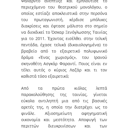
Φαλαρντό ανέπτυξε και εμπλούτισε το
περιεχόμενο του θεατρικού μονολόγου, ο
οποίος εστίαζε αποκλειστικά στην περσόνα
του πρωταγωνιστή, κέρδισε μπόλικες
διακρίσεις και έφτασε μάλιστα στο σημείο
να διεκδικεί το Όσκαρ Ξενόγλωσσης Ταινίας
για το 2011. Έχοντας εισέλθει στην τελική
πεντάδα, έχασε τελικά (δικαιολογημένα) το
βραβείο από το εξαιρετικό πολυφωνικό
δράμα «Ένας χωρισμός», του Ιρανού
σκηνοθέτη Ασγκάρ Φαραντί. Ποιος είναι εν
τέλει αυτός ο κύριος Λαζάρ και τι τον
καθιστά τόσο εξαιρετικό;
Από τα πρώτα κιόλας λεπτά
παρακολούθησης της ταινίας, γίνεται
εύκολα αντιληπτή μια από τις βασικές
αρετές της, η οποία την διατρέχει ως το
φινάλε. Αξιοσημείωτη αφηγηματική
οικονομία και μεστότητα. Αποφυγή των
περιττών διευκρινίσεων και των