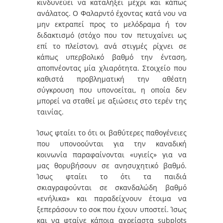
κινδυνεύει να καταλήξει μέχρι και κάπως
ανάλατος. Ο Φαλαρντό έχοντας κατά νου να
μην εκτραπεί προς το μελόδραμα ή τον
διδακτισμό (στόχο που τον πετυχαίνει ως
επί το πλείστον), ανά στιγμές ρίχνει σε
κάπως υπερβολικό βαθμό την ένταση,
αποπνέοντας μία χλιαρότητα. Στοιχείο που
καθιστά προβληματική την αθέατη
σύγκρουση που υπονοείται, η οποία δεν
μπορεί να σταθεί με αξιώσεις στο τερέν της
ταινίας.
Ίσως φταίει το ότι οι βαθύτερες παθογένειες
που υπονοούνται για την καναδική
κοινωνία παραφαίνονται «υγιείς» για να
μας θορυβήσουν σε ανησυχητικό βαθμό.
Ίσως φταίει το ότι τα παιδιά
σκιαγραφούνται σε σκανδαλώδη βαθμό
«ενήλικα» και παραδείχνουν έτοιμα να
ξεπεράσουν το σοκ που έχουν υποστεί. Ίσως
και να φταίνε κάποια αχρείαστα subplots