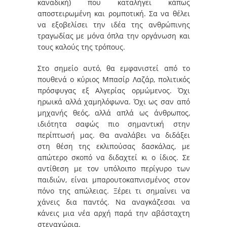
καναδική) που καταλήγει κάπως
αποστειρωμένη και ρομποτική. Σα να θέλει
να εξοβελίσει την ιδέα της ανθρώπινης
τραγωδίας με μόνα όπλα την οργάνωση και
τους καλούς της τρόπους.
Στο σημείο αυτό, θα εμφανιστεί από το
πουθενά ο κύριος Μπασίρ Λαζάρ, πολιτικός
πρόσφυγας εξ Αλγερίας ορμώμενος. Όχι
ηρωικά αλλά χαμηλόφωνα. Όχι ως σαν από
μηχανής θεός, αλλά απλά ως άνθρωπος,
ιδιότητα σαφώς πιο σημαντική στην
περίπτωσή μας. Θα αναλάβει να διδάξει
στη θέση της εκλιπούσας δασκάλας, με
απώτερο σκοπό να διδαχτεί κι ο ίδιος. Σε
αντίθεση με τον υπόλοιπο περίγυρο των
παιδιών, είναι μπαρουτοκαπνισμένος στον
πόνο της απώλειας. Ξέρει τι σημαίνει να
χάνεις δια παντός. Να αναγκάζεσαι να
κάνεις μια νέα αρχή παρά την αβάσταχτη
στεναχώρια.