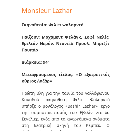
Monsieur Lazhar
Σκηνοθεσία: Φιλίπ Φαλαρντό
Παίζουν: Μοχάμεντ Φελάγκ, Σοφί Νελίς,
Εμιλιάν Νερόν, Ντανιέλ Προυλ, Μπριζίτ
Πουπάρ
Διάρκεια: 94′
Μεταφρασμένος τίτλος: «Ο εξαιρετικός
κύριος Λαζάρ»
Πρώτη ύλη για την ταινία του γαλλόφωνου
Καναδού σκηνοθέτη Φιλίπ Φαλαρντό
υπήρξε ο μονόλογος «Bashir Lazhar», έργο
της συμπατριώτισσάς του Εβελίν ντε λα
Σενελιέρ, ενός από τα ανερχόμενα ονόματα
στη θεατρική σκηνή του Κεμπέκ. Ο