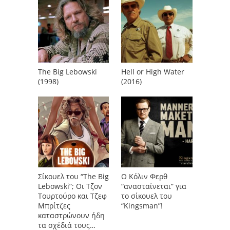
The Big Lebowski
Hell or High Water
(1998)
(2016)
Σίκουελ του “The Big
Ο Κόλιν Φερθ
Lebowski”; Οι Τζον
“ανασταίνεται” για
Τουρτούρο και Τζεφ
το σίκουελ του
Μπρίτζες
“Kingsman”!
καταστρώνουν ήδη
τα σχέδιά τους…