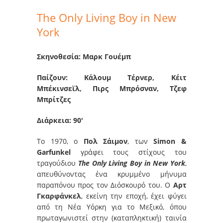
The Only Living Boy in New
York
Σκηνοθεσία: Μαρκ Γουέμπ
Παίζουν: Κάλουμ Τέρνερ, Κέιτ
Μπέκινσεϊλ, Πιρς Μπρόσναν, Τζεφ
Μπρίτζες
Διάρκεια: 90′
To 1970, o
Πολ Σάιμον
, των
Simon &
Garfunkel
γράφει τους στίχους του
τραγούδιου
The Only Living Boy in New York
,
απευθύνοντας ένα κρυμμένο μήνυμα
παραπόνου προς τον Διόσκουρό του. Ο
Αρτ
Γκαρφάνκελ
, εκείνη την εποχή, έχει φύγει
από τη Νέα Υόρκη για το Μεξικό, όπου
πρωταγωνιστεί στην (καταπληκτική) ταινία