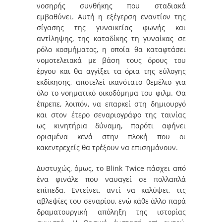
νοσηρής συνθήκης που σταδιακά
εμβαθύνει. Αυτή η εξέγερση εναντίον της
σίγασης της γυναικείας φωνής και
αντίληψης, της καταδίκης τη γυναίκας σε
ρόλο κοσμήματος, η οποία θα καταφτάσει
νομοτελειακά με βάση τους όρους του
έργου και θα αγγίξει τα όρια της εύλογης
εκδίκησης, αποτελεί ικανότατο θεμέλιο για
όλο το νοηματικό οικοδόμημα του φιλμ. Θα
έπρεπε, λοιπόν, να επαρκεί στη δημιουργό
και στον έτερο σεναριογράφο της ταινίας
ως κινητήρια δύναμη, παρότι αφήνει
ορισμένα κενά στην πλοκή που οι
κακεντρεχείς θα τρέξουν να επισημάνουν.
Δυστυχώς, όμως, το Blink Twice πάσχει από
ένα φινάλε που ναυαγεί σε πολλαπλά
επίπεδα. Εντείνει, αντί να καλύψει, τις
αβλεψίες του σεναρίου, ενώ κάθε άλλο παρά
δραματουργική απόληξη της ιστορίας