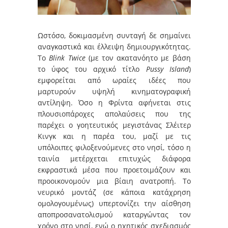
Ωστόσο, δοκιμασμένη συνταγή δε σημαίνει
αναγκαστικά και έλλειψη δημιουργικότητας.
Το
Blink
Twice
(με τον ακατανόητο με βάση
το ύφος του αρχικό τίτλο
Pussy
Island
)
εμφορείται από ωραίες ιδέες που
μαρτυρούν υψηλή κινηματογραφική
αντίληψη. Όσο η Φρίντα αφήνεται στις
πλουσιοπάροχες απολαύσεις που της
παρέχει ο γοητευτικός μεγιστάνας Σλέιτερ
Κινγκ και η παρέα του, μαζί με τις
υπόλοιπες φιλοξενούμενες στο νησί, τόσο η
ταινία μετέρχεται επιτυχώς διάφορα
εκφραστικά μέσα που προετοιμάζουν και
προοικονομούν μια βίαιη ανατροπή. Το
νευρικό μοντάζ (σε κάποια κατάχρηση
ομολογουμένως) υπερτονίζει την αίσθηση
αποπροσανατολισμού καταργώντας τον
χρόνο στο νησί, ενώ ο ηχητικός σχεδιασμός