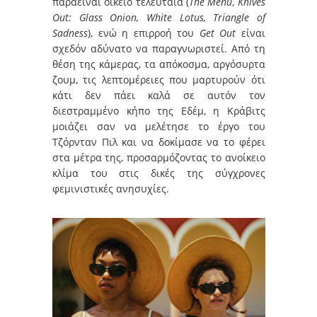
παραείναι οικείο τελευταία (
The
Menu
,
Knives
Out:
Glass
Onion,
White
Lotus,
Triangle
of
Sadness
), ενώ η επιρροή του
Get
Out
είναι
σχεδόν αδύνατο να παραγνωριστεί. Από τη
θέση της κάμερας, τα απόκοσμα, αργόσυρτα
ζουμ, τις λεπτομέρειες που μαρτυρούν ότι
κάτι δεν πάει καλά σε αυτόν τον
διεστραμμένο κήπο της Εδέμ, η Κράβιτς
μοιάζει σαν να μελέτησε το έργο του
Τζόρνταν Πιλ και να δοκίμασε να το φέρει
στα μέτρα της, προσαρμόζοντας το ανοίκειο
κλίμα του στις δικές της σύγχρονες
φεμινιστικές ανησυχίες.