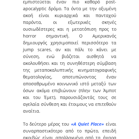
εμπιστεύεται έναν πιο καθαρό post-
apocalyptic δρόμο. Τα όντα με την οξυμένη
ακοή είναι κυριαρχικά και πανταχού
παρόντα, οι εξωτερικές σκηνές
ουσιωδέστερες και η μετατόπιση προς το
horror σημαντική. Ο Αμερικανός
δημιουργός χρησιμοποιεί περισσότερο τα
jump scares, αν και πάλι το κάνει με
σύνεση, ενώ βιάζεται αισθητά να
ακολουθήσει και τη συνηθέστερη σύμβαση
της μεταποκαλυπτικής κινηματογραφικής
θεματολογίας, αποτυπώνοντας έναν
αποσαθρωμένο κοινωνικό ιστό μεταξύ των
όσων ακόμα επιβιώνουν (πλην των Άμποτ
και του Έμετ), παρουσιάζοντάς τους σε
αγελαία σύνθεση και έτοιμους να επιτεθούν
αναίτια.
Το δεύτερο μέρος του
«A
Quiet
Place»
είναι
συναρπαστικότερο από το πρώτο, επειδή
ακριβώς είναι απαλλαγμένο από τα άχαρα