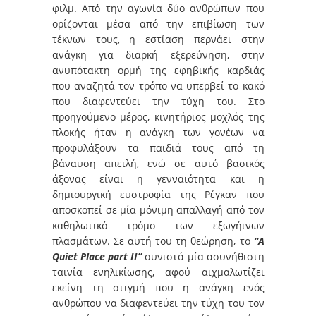
φιλμ. Από την αγωνία δύο ανθρώπων που
ορίζονται μέσα από την επιβίωση των
τέκνων τους, η εστίαση περνάει στην
ανάγκη για διαρκή εξερεύνηση, στην
ανυπότακτη ορμή της εφηβικής καρδιάς
που αναζητά τον τρόπο να υπερβεί το κακό
που διαφεντεύει την τύχη του. Στο
προηγούμενο μέρος, κινητήριος μοχλός της
πλοκής ήταν η ανάγκη των γονέων να
προφυλάξουν τα παιδιά τους από τη
βάναυση απειλή, ενώ σε αυτό βασικός
άξονας είναι η γενναιότητα και η
δημιουργική ευστροφία της Ρέγκαν που
αποσκοπεί σε μία μόνιμη απαλλαγή από τον
καθηλωτικό τρόμο των εξωγήινων
πλασμάτων. Σε αυτή του τη θεώρηση, το
“
A
Quiet
Place
part
II”
συνιστά μία ασυνήθιστη
ταινία ενηλικίωσης, αφού αιχμαλωτίζει
εκείνη τη στιγμή που η ανάγκη ενός
ανθρώπου να διαφεντεύει την τύχη του τον