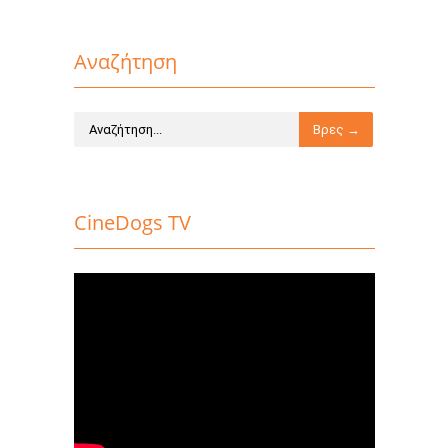
Αναζήτηση
CineDogs TV