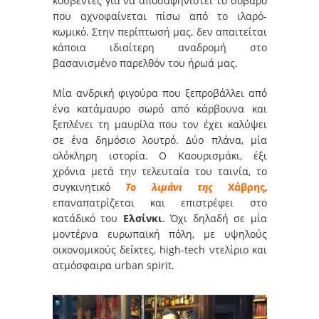
κουβέντες για να αποσαφηνιστεί το σοβαρό
που αχνοφαίνεται πίσω από το ιλαρό-
κωμικό. Στην περίπτωσή μας, δεν απαιτείται
κάποια ιδιαίτερη αναδρομή στο
βασανισμένο παρελθόν του ήρωά μας.
Μία ανδρική φιγούρα που ξεπροβάλλει από
ένα κατάμαυρο σωρό από κάρβουνα και
ξεπλένει τη μαυρίλα που τον έχει καλύψει
σε ένα δημόσιο λουτρό. Δύο πλάνα, μία
ολόκληρη ιστορία. Ο Καουρισμάκι, έξι
χρόνια μετά την τελευταία του ταινία, το
συγκινητικό
Το λιμάνι της
Χάβρης
,
επαναπατρίζεται και επιστρέφει στο
κατάδικό του
Ελσίνκι
. Όχι δηλαδή σε μία
μοντέρνα ευρωπαϊκή πόλη, με υψηλούς
οικονομικούς δείκτες, high-tech ντελίριο και
ατμόσφαιρα urban spirit.