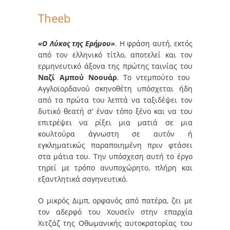
Theeb
«Ο Λύκος της Ερήμου»
. Η φράση αυτή, εκτός
από τον ελληνικό τίτλο, αποτελεί και τον
ερμηνευτικό άξονα της πρώτης ταινίας του
Ναζί Αμπού Νοουάρ
. Το ντεμπούτο του
Αγγλοϊορδανού σκηνοθέτη υπόσχεται ήδη
από τα πρώτα του λεπτά να ταξιδέψει τον
δυτικό θεατή σ’ έναν τόπο ξένο και να του
επιτρέψει να ρίξει μια ματιά σε μια
κουλτούρα άγνωστη σε αυτόν ή
εγκληματικώς παραποιημένη πριν φτάσει
στα μάτια του. Την υπόσχεση αυτή το έργο
τηρεί με τρόπο ανυποχώρητο, πλήρη και
εξαντλητικά σαγηνευτικό.
Ο μικρός Διμπ, ορφανός από πατέρα, ζει με
τον αδερφό του Χουσεΐν στην επαρχία
Χιτζάζ της Οθωμανικής αυτοκρατορίας του