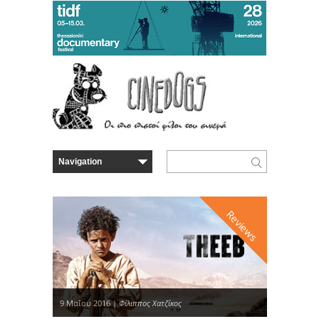
Reviews
9 Μαΐου 2016 |
Φίλιππος Χατζίκος