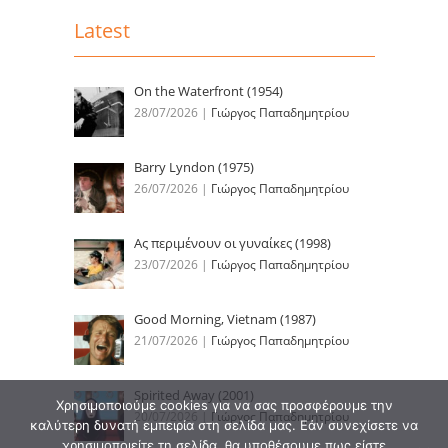
Latest
On the Waterfront (1954)
28/07/2026
|
Γιώργος Παπαδημητρίου
Barry Lyndon (1975)
26/07/2026
|
Γιώργος Παπαδημητρίου
Ας περιμένουν οι γυναίκες (1998)
23/07/2026
|
Γιώργος Παπαδημητρίου
Good Morning, Vietnam (1987)
21/07/2026
|
Γιώργος Παπαδημητρίου
Spirited Away (2001)
Χρησιμοποιούμε cookies για να σας προσφέρουμε την
20/07/2026
|
Γιώργος Παπαδημητρίου
καλύτερη δυνατή εμπειρία στη σελίδα μας. Εάν συνεχίσετε να
χρησιμοποιείτε τη σελίδα, θα υποθέσουμε πως είστε