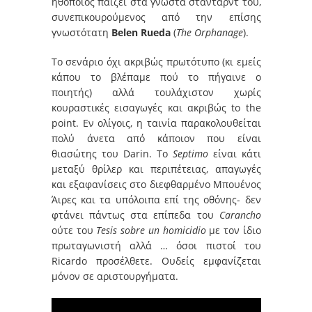
ηθοποιός παίζει στα γνωστά στάνταρντ του,
συνεπικουρούμενος από την επίσης
γνωστότατη
Belen Rueda
(
The Orphanage
).
Το σενάριο όχι ακριβώς πρωτότυπο (κι εμείς
κάπου το βλέπαμε πού το πήγαινε ο
ποιητής) αλλά τουλάχιστον χωρίς
κουραστικές εισαγωγές και ακριβώς to the
point. Εν ολίγοις, η ταινία παρακολουθείται
πολύ άνετα από κάποιον που είναι
θιασώτης του Darin. Το
Septimo
είναι κάτι
μεταξύ θρίλερ και περιπέτειας, απαγωγές
και εξαφανίσεις στο διεφθαρμένο Μπουένος
Άιρες και τα υπόλοιπα επί της οθόνης- δεν
φτάνει πάντως στα επίπεδα του
Carancho
ούτε του
Tesis sobre un homicidio
με τον ίδιο
πρωταγωνιστή αλλά … όσοι πιστοί του
Ricardo προσέλθετε. Ουδείς εμφανίζεται
μόνον σε αριστουργήματα.