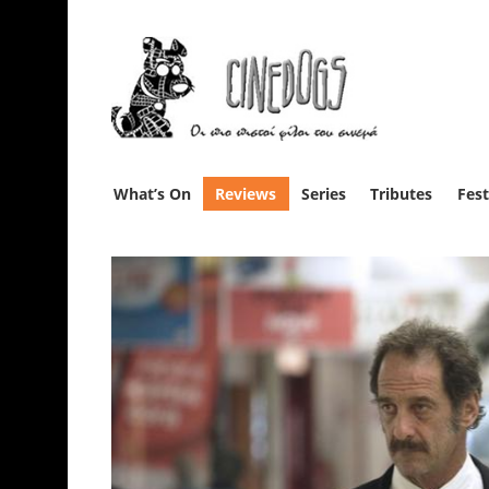
What’s On
Reviews
Series
Tributes
Fest