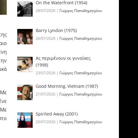
On the Waterfront (1954)
28/07/2026
|
Γιώργος Παπαδημητρίου
Barry Lyndon (1975)
της
26/07/2026
|
Γιώργος Παπαδημητρίου
αιο
ένη
Ας περιμένουν οι γυναίκες
την
(1998)
ικά
23/07/2026
|
Γιώργος Παπαδημητρίου
Good Morning, Vietnam (1987)
 Με
21/07/2026
|
Γιώργος Παπαδημητρίου
ένε
 Με
Spirited Away (2001)
στο
20/07/2026
|
Γιώργος Παπαδημητρίου