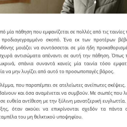
πό μία πάθηση που εμφανίζεται σε πολλές από τις ταινίες 
α προδιαγεγραμμένο σκοπό. Ένα εκ των προτέρων βέβ
 οθόνης μοιάζει να συντάσσεται σε μία ήδη προκαθορισμ
ι ισχυρά αντισώματα απέναντι σε αυτή την πάθηση. Όπως 
ικρινά, σπάνια συναντά κανείς μία ταινία τόσο εμφατ
ία να μην λυγίζει από αυτό το προσωποπαγές βάρος.
βλέμμα, που παραπέμπει σε ατελείωτες ανείπωτες σκέψεις.
βαίνουν και όσα αναμένεται να συμβούν. Με σιωπές που λ
 σε ευθεία αντίθεση με την ξύλινη μανατζερική ευγλωττία.
ξης, όταν ακούει να επικρίνονται σχεδόν τα πάντα 
ταμπέλα του μη θελκτικού υποψηφίου.