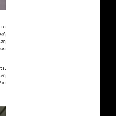
 το
ζωή
αση
εια
τει
ινη
λιο
.