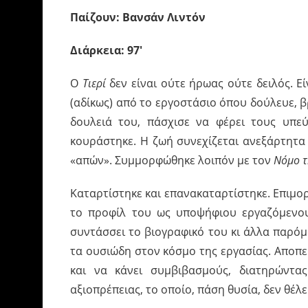
Παίζουν: Βανσάν Λιντόν
Διάρκεια: 97′
Ο
Τιερί
δεν είναι ούτε ήρωας ούτε δειλός. 
(αδίκως) από το εργοστάσιο όπου δούλευε, 
δουλειά του, πάσχισε να φέρει τους υπεύ
κουράστηκε. Η ζωή συνεχίζεται ανεξάρτητα 
«απών». Συμμορφώθηκε λοιπόν με τον
Nόμο τ
Καταρτίστηκε και επανακαταρτίστηκε. Επιμο
το προφίλ του ως υποψήφιου εργαζόμενου.
συντάσσει το βιογραφικό του κι άλλα παρό
τα ουσιώδη στον κόσμο της εργασίας. Αποπ
και να κάνει συμβιβασμούς, διατηρώντα
αξιοπρέπειας, το οποίο, πάση θυσία, δεν θέλε