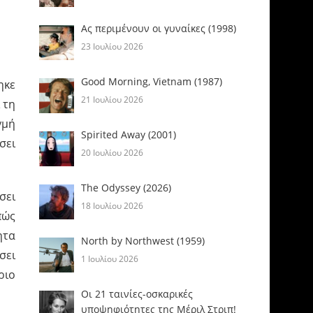
Ας περιμένουν οι γυναίκες (1998)
23 Ιουλίου 2026
Good Morning, Vietnam (1987)
ηκε
21 Ιουλίου 2026
 τη
γμή
Spirited Away (2001)
σει
20 Ιουλίου 2026
The Odyssey (2026)
σει
18 Ιουλίου 2026
πώς
ητα
North by Northwest (1959)
σει
1 Ιουλίου 2026
ριο
Οι 21 ταινίες-οσκαρικές
υποψηφιότητες της Μέριλ Στριπ!