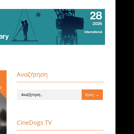
Αναζήτηση
ws
CineDogs TV