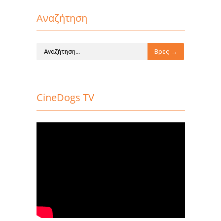
Αναζήτηση
CineDogs TV