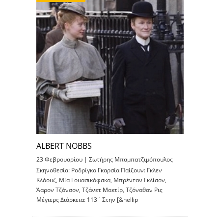
ALBERT NOBBS
23 Φεβρουαρίου |
Σωτήρης Μπαμπατζιμόπουλος
Σκηνοθεσία: Ροδρίγκο Γκαρσία Παίζουν: Γκλεν
Κλόουζ, Μία Γουασικόφσκα, Μπρένταν Γκλίσον,
Άαρον Τζόνσον, Τζάνετ Μακτίρ, Τζόναθαν Ρις
Μέγιερς Διάρκεια: 113΄ Στην [&hellip