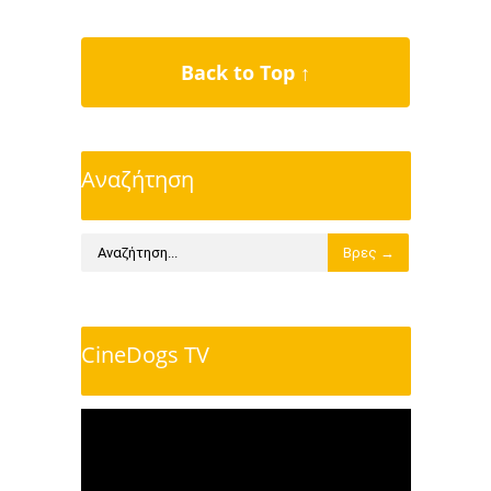
Back to Top ↑
Αναζήτηση
CineDogs TV