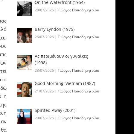
On the Waterfront (1954)
28/07/2026
|
Γιώργος Παπαδημητρίου
ρος
λλά
Barry Lyndon (1975)
τε,
26/07/2026
|
Γιώργος Παπαδημητρίου
ουν
μπς
Ας περιμένουν οι γυναίκες
των
(1998)
τεί
23/07/2026
|
Γιώργος Παπαδημητρίου
στο
Good Morning, Vietnam (1987)
Εδώ
21/07/2026
|
Γιώργος Παπαδημητρίου
α η
της
Spirited Away (2001)
ένη
20/07/2026
|
Γιώργος Παπαδημητρίου
 αν
 θα