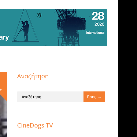
Αναζήτηση
ws
CineDogs TV