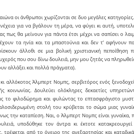
αιώνα οι άνθρωποι χωρίζονται σε δυο μεγάλες κατηγορίες.
έχεια για να βγάλουν τη μέρα, να φύγει κι αυτή, υποτελε
ας πως θα μείνουν για πάντα έτσι μέχρι να σαπίσει ο λαι
χουν τα ηνία και τα μπαστούνια και δεν τ’ αφήνουν πο
ίσκουν άλλοθι σε μια βολική χριστιανική πεποίθηση π
τυχερός που σου δίνω δουλειά, μην μου ζητάς να πληρωθείς
ουν αλλάξει και πολλά πράγματα).
 κι αλλόκοτος Άλμπερτ Νομπς, σερβιτόρος ενός ξενοδοχε
ς κοινωνίας. Δουλεύει ολόκληρες δεκαετίες υπηρετών
ας το φιλοδώρημα και φυλώντας το επτασφράγιστο μυστ
καλοσιδερωμένη στολή του κρύβεται το σώμα μιας γυναί
ως την καταπίεση. Ναι, ο Άλμπερτ Νομπς είναι γυναίκα, 
υλειά, υποδύθηκε τον άντρα κι έκτοτε κατακρεουργεί
ης, τρέφεται από το όνειρο της ανεξαρτησίας και καταδικά