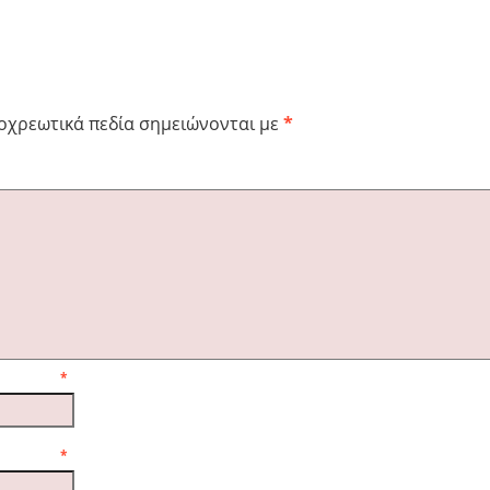
οχρεωτικά πεδία σημειώνονται με
*
όλι
α
*
l
*