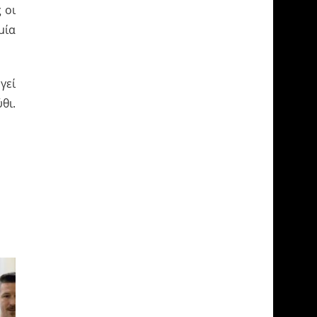
 οι
μία
γεί
θι.