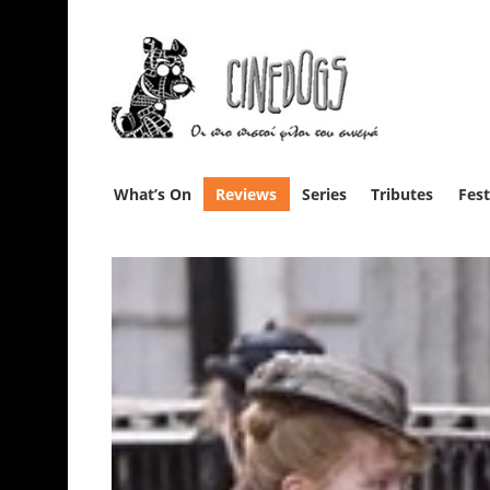
What’s On
Reviews
Series
Tributes
Fest