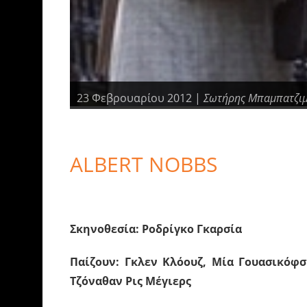
23 Φεβρουαρίου 2012 |
Σωτήρης Μπαμπατζι
ALBERT NOBBS
Σκηνοθεσία: Ροδρίγκο Γκαρσία
Παίζουν: Γκλεν Κλόουζ, Μία Γουασικόφσ
Τζόναθαν Ρις Μέγιερς