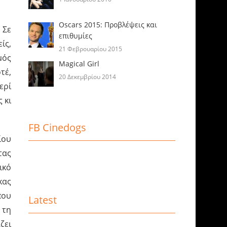
Oscars 2015: Προβλέψεις και
 Σε
επιθυμίες
ίς,
21 Φεβρουαρίου 2015
μός
Magical Girl
τέ,
20 Δεκεμβρίου 2014
ερί
 κι
FB Cinedogs
ίου
τας
ικό
κας
που
Latest
 τη
ζει