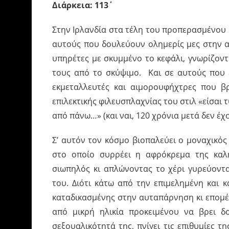
Διάρκεια: 113΄
Στην Ιρλανδία στα τέλη του προπερασμένου 
αυτούς που δουλεύουν ολημερίς μες στην αν
υπηρέτες με σκυμμένο το κεφάλι, γνωρίζοντ
τους από το σκύψιμο. Και σε αυτούς που έ
εκμεταλλευτές και αιμορουφήχτρες που βρ
επιλεκτικής φιλευσπλαχνίας του στιλ «είσαι 
από πάνω…» (και ναι, 120 χρόνια μετά δεν έχ
Σ’ αυτόν τον κόσμο βιοπαλεύει ο μοναχικός
στο οποίο συρρέει η αφρόκρεμα της καλή
σιωπηλός κι απλώνοντας το χέρι γυρεύοντ
του. Διότι κάτω από την επιμελημένη και 
καταδικασμένης στην αυταπάρνηση κι επομέν
από μικρή ηλικία προκειμένου να βρει δο
σεξουαλικότητά της, πνίγει τις επιθυμίες τ