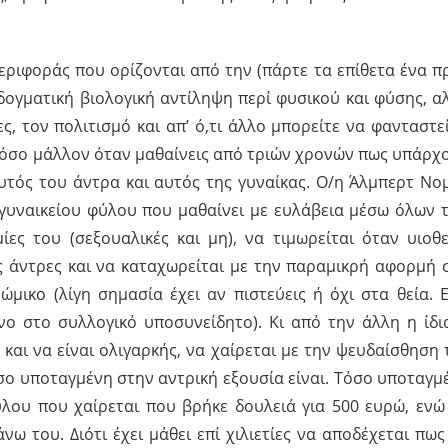
ριφοράς που ορίζονται από την (πάρτε τα επίθετα ένα π
ογματική βιολογική αντίληψη περί φυσικού και φύσης, α
ες, τον πολιτισμό και απ’ ό,τι άλλο μπορείτε να φανταστεί
 πόσο μάλλον όταν μαθαίνεις από τριών χρονών πως υπάρχ
υτός του άντρα και αυτός της γυναίκας. Ο/η Άλμπερτ Νο
 γυναικείου φύλου που μαθαίνει με ευλάβεια μέσω όλων 
ίες του (σεξουαλικές και μη), να τιμωρείται όταν υιοθε
 άντρες και να καταχωρείται με την παραμικρή αφορμή 
μικο (λίγη σημασία έχει αν πιστεύεις ή όχι στα θεία. 
νο στο συλλογικό υποσυνείδητο). Κι από την άλλη η ίδι
 και να είναι ολιγαρκής, να χαίρεται με την ψευδαίσθηση 
σο υποταγμένη στην αντρική εξουσία είναι. Τόσο υποταγμ
λου που χαίρεται που βρήκε δουλειά για 500 ευρώ, ενώ
νω του. Διότι έχει μάθει επί χιλιετίες να αποδέχεται πως