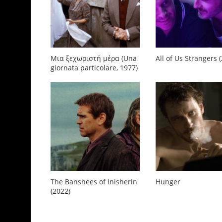
Mια ξεχωριστή μέρα (Una
All of Us Strangers 
giornata particolare, 1977)
The Banshees of Inisherin
Hunger
(2022)