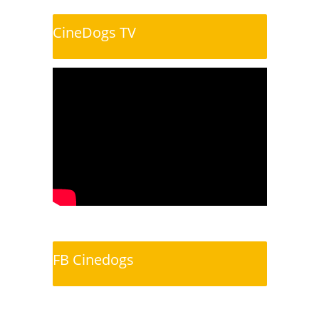
CineDogs TV
FB Cinedogs