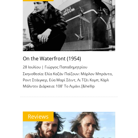
On the Waterfront (1954)
28 Ιουλίου |
Γιώργος Παπαδημητρίου
Σκηνοθεσία: Ελία Καζάν Παίζουν: Μάρλον Μπράντο,
Ροντ Στάιγκερ, Εύα Μαρί Σέιντ, Λι Τζέι Κομπ, Κάρλ
Μάλντεν Διάρκεια: 108′ To Λιμάνι [&hellip
Reviews