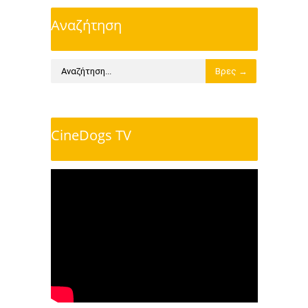
Αναζήτηση
CineDogs TV