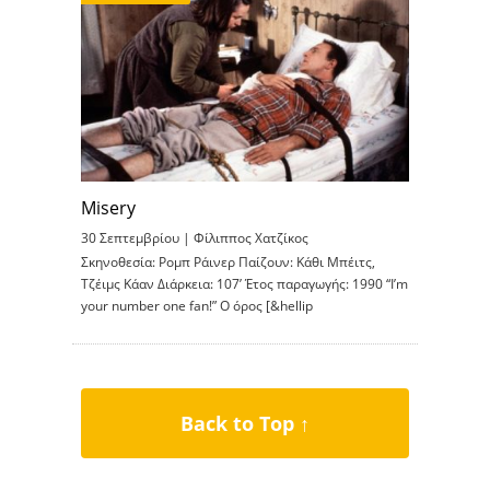
Misery
30 Σεπτεμβρίου |
Φίλιππος Χατζίκος
Σκηνοθεσία: Ρομπ Ράινερ Παίζουν: Κάθι Μπέιτς,
Τζέιμς Κάαν Διάρκεια: 107’ Έτος παραγωγής: 1990 “I’m
your number one fan!” Ο όρος [&hellip
Back to Top ↑