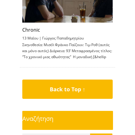
Chronic
13 Μαΐου |
Γιώργος Παπαδημητρίου
Σκηνοθεσία: Μισέλ Φράνκο Παίζουν: Τιμ Ροθ (αυτός
και μόνο αυτός) Διάρκεια: 93’ Μεταφρασμένος τίτλος:
“Το χρονικό μιας αθωότητας” Η μοναδική [&hellip
Back to Top ↑
Αναζήτηση