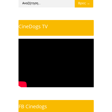
CineDogs TV
FB Cinedogs