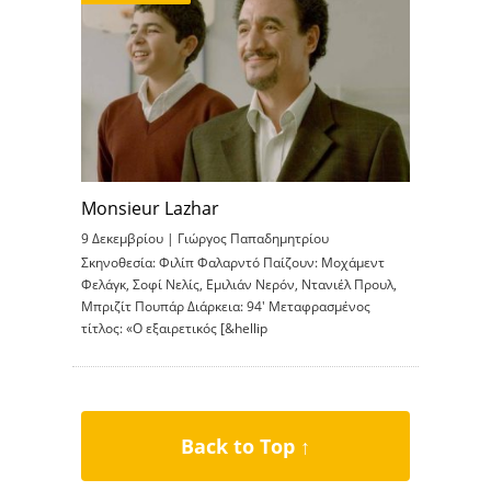
Monsieur Lazhar
9 Δεκεμβρίου |
Γιώργος Παπαδημητρίου
Σκηνοθεσία: Φιλίπ Φαλαρντό Παίζουν: Μοχάμεντ
Φελάγκ, Σοφί Νελίς, Εμιλιάν Νερόν, Ντανιέλ Προυλ,
Μπριζίτ Πουπάρ Διάρκεια: 94′ Μεταφρασμένος
τίτλος: «Ο εξαιρετικός [&hellip
Back to Top ↑