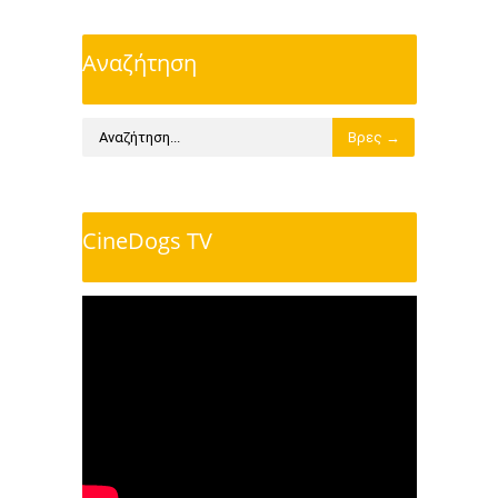
Αναζήτηση
CineDogs TV