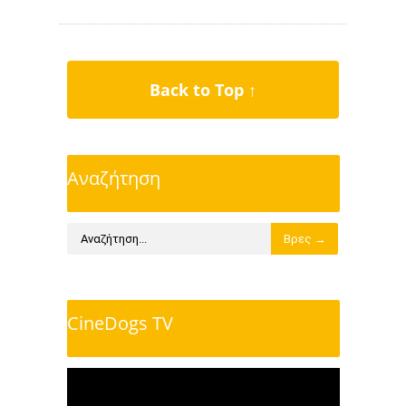
Back to Top ↑
Αναζήτηση
CineDogs TV