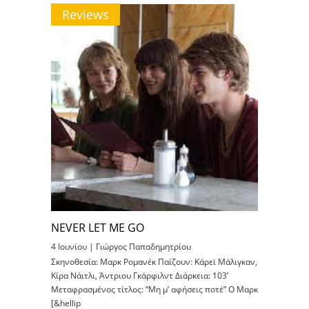
Reviews
NEVER LET ME GO
4 Ιουνίου |
Γιώργος Παπαδημητρίου
Σκηνοθεσία: Μαρκ Ρομανέκ Παίζουν: Κάρεϊ Μάλιγκαν,
Κίρα Νάιτλι, Άντριου Γκάρφιλντ Διάρκεια: 103’
Μεταφρασμένος τίτλος: “Μη μ’ αφήσεις ποτέ” Ο Μαρκ
[&hellip