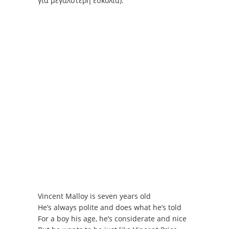
για μεγαλύτερη ευκολία).
Vincent Malloy is seven years old
He’s always polite and does what he’s told
For a boy his age, he’s considerate and nice