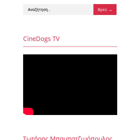
CineDogs TV
Σωτήρης Μπαμπατζιμόπουλος