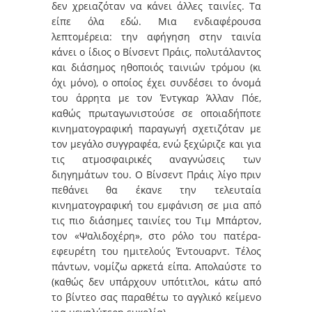
δεν χρειαζόταν να κάνει άλλες ταινίες. Τα
είπε όλα εδώ. Μια ενδιαφέρουσα
λεπτομέρεια: την αφήγηση στην ταινία
κάνει ο ίδιος ο Βίνσεντ Πράις, πολυτάλαντος
και διάσημος ηθοποιός ταινιών τρόμου (κι
όχι μόνο), ο οποίος έχει συνδέσει το όνομά
του άρρητα με τον Έντγκαρ Άλλαν Πόε,
καθώς πρωταγωνιστούσε σε οποιαδήποτε
κινηματογραφική παραγωγή σχετιζόταν με
τον μεγάλο συγγραφέα, ενώ ξεχώριζε και για
τις ατμοσφαιρικές αναγνώσεις των
διηγημάτων του. Ο Βίνσεντ Πράις λίγο πριν
πεθάνει θα έκανε την τελευταία
κινηματογραφική του εμφάνιση σε μια από
τις πιο διάσημες ταινίες του Τιμ Μπάρτον,
τον «Ψαλιδοχέρη», στο ρόλο του πατέρα-
εφευρέτη του ημιτελούς Έντουαρντ. Τέλος
πάντων, νομίζω αρκετά είπα. Απολαύστε το
(καθώς δεν υπάρχουν υπότιτλοι, κάτω από
το βίντεο σας παραθέτω το αγγλικό κείμενο