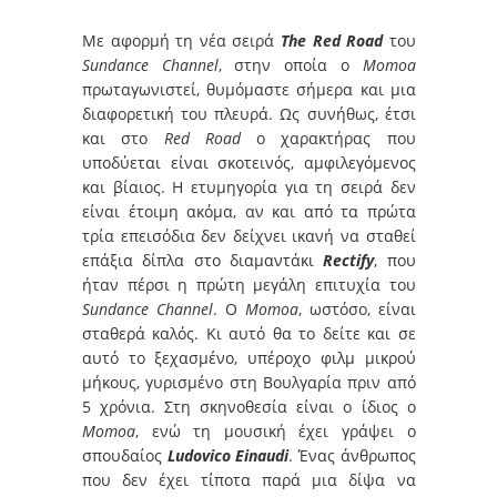
Με αφορμή τη νέα σειρά
The Red Road
του
Sundance Channel
, στην οποία ο
Momoa
πρωταγωνιστεί, θυμόμαστε σήμερα και μια
διαφορετική του πλευρά. Ως συνήθως, έτσι
και στο
Red Road
ο χαρακτήρας που
υποδύεται είναι σκοτεινός, αμφιλεγόμενος
και βίαιος. Η ετυμηγορία για τη σειρά δεν
είναι έτοιμη ακόμα, αν και από τα πρώτα
τρία επεισόδια δεν δείχνει ικανή να σταθεί
επάξια δίπλα στο διαμαντάκι
Rectify
, που
ήταν πέρσι η πρώτη μεγάλη επιτυχία του
Sundance Channel
. Ο
Momoa
, ωστόσο, είναι
σταθερά καλός. Κι αυτό θα το δείτε και σε
αυτό το ξεχασμένο, υπέροχο φιλμ μικρού
μήκους, γυρισμένο στη Βουλγαρία πριν από
5 χρόνια. Στη σκηνοθεσία είναι ο ίδιος ο
Momoa
, ενώ τη μουσική έχει γράψει ο
σπουδαίος
Ludovico Einaudi
. Ένας άνθρωπος
που δεν έχει τίποτα παρά μια δίψα να