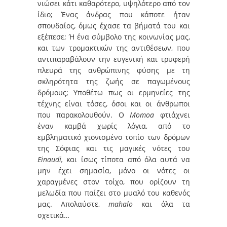
νιώσει κάτι καθαρότερο, υψηλότερο από τον
ίδιο; Ένας άνδρας που κάποτε ήταν
σπουδαίος, όμως έχασε τα βήματά του και
εξέπεσε; Ή ένα σύμβολο της κοινωνίας μας,
και των τρομακτικών της αντιθέσεων, που
αντιπαραβάλουν την ευγενική και τρυφερή
πλευρά της ανθρώπινης φύσης με τη
σκληρότητα της ζωής σε παγωμένους
δρόμους; Υποθέτω πως οι ερμηνείες της
τέχνης είναι τόσες, όσοι και οι άνθρωποι
που παρακολουθούν. Ο
Momoa
φτιάχνει
έναν καμβά χωρίς λόγια, από το
εμβληματικό χιονισμένο τοπίο των δρόμων
της Σόφιας και τις μαγικές νότες του
Einaudi,
και ίσως τίποτα από όλα αυτά να
μην έχει σημασία, μόνο οι νότες οι
χαραγμένες στον τοίχο, που ορίζουν τη
μελωδία που παίζει στο μυαλό του καθενός
μας. Απολαύστε,
mahalo
και όλα τα
σχετικά…