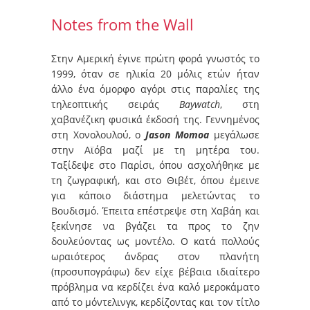
Notes from the Wall
Στην Αμερική έγινε πρώτη φορά γνωστός το
1999, όταν σε ηλικία 20 μόλις ετών ήταν
άλλο ένα όμορφο αγόρι στις παραλίες της
τηλεοπτικής σειράς
Baywatch
, στη
χαβανέζικη φυσικά έκδοσή της. Γεννημένος
στη Χονολουλού, ο
Jason Momoa
μεγάλωσε
στην Αϊόβα μαζί με τη μητέρα του.
Ταξίδεψε στο Παρίσι, όπου ασχολήθηκε με
τη ζωγραφική, και στο Θιβέτ, όπου έμεινε
για κάποιο διάστημα μελετώντας το
Βουδισμό. Έπειτα επέστρεψε στη Χαβάη και
ξεκίνησε να βγάζει τα προς το ζην
δουλεύοντας ως μοντέλο. Ο κατά πολλούς
ωραιότερος άνδρας στον πλανήτη
(προσυπογράφω) δεν είχε βέβαια ιδιαίτερο
πρόβλημα να κερδίζει ένα καλό μεροκάματο
από το μόντελινγκ, κερδίζοντας και τον τίτλο