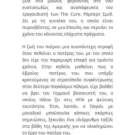
ζελέ στα μαλλιά, φέρνοντας στο νου
ενστικτωδώς και αναπόφευκτα τον
τραγουδιστή των The Cure, Ρόμπερτ Σμιθ.
Ζει με τη γυναίκα του, η οποία είναι
πυροσβέστης, σε μια έπαυλη, και περνάει το
χρόνο του κάνοντας ελάχιστα πράγματα.
Η ζωή του παίρνει μια αναπάντεχη στροφή
όταν πεθαίνει ο πατέρας του, με τον οποίο
δεν είχε την παραμικρή επαφή για τριάντα
χρόνια. Στην κηδεία, μαθαίνει πως ο
Eβραίος πατέρας του, που υπήρξε
κρατούμενος σε στρατόπεδο συγκέντρωσης
στον δεύτερο παγκόσμιο πόλεμο, είχε βαλθεί
να βρει τον Γερμανό βασανιστή του, ο
οποίος πλέον ζει στις ΗΠΑ με ψεύτικη
ταυτότητα. Έτσι, λοιπόν, ο
Τσεγιέν,
με
μοναδικό μπούσουλα κάποιες σκόρπιες
σημειώσεις, ξεκινάει ένα ιδιόρρυθμο ταξίδι
στα βάθη της Αμερικής για να ολοκληρώσει
το έργο του πατέρα του.