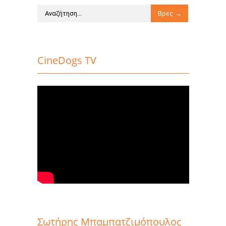
CineDogs TV
Σωτήρης Μπαμπατζιμόπουλος