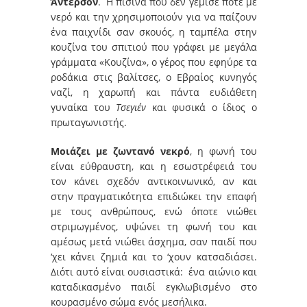
Άντερσον
. Η πισίνα που δεν γέμισε ποτέ με
νερό και την χρησιμοποιούν για να παίζουν
ένα παιχνίδι σαν σκουός, η ταμπέλα στην
κουζίνα του σπιτιού που γράφει με μεγάλα
γράμματα «Κουζίνα», ο γέρος που εφηύρε τα
ροδάκια στις βαλίτσες, ο Eβραίος κυνηγός
ναζί, η χαρωπή και πάντα ευδιάθετη
γυναίκα του
Τσεγιέν
και φυσικά ο ίδιος ο
πρωταγωνιστής.
Μοιάζει με ζωντανό νεκρό
, η φωνή του
είναι εύθραυστη, και η εσωστρέφειά του
τον κάνει σχεδόν αντικοινωνικό, αν και
στην πραγματικότητα επιδιώκει την επαφή
με τους ανθρώπους, ενώ όποτε νιώθει
στριμωγμένος, υψώνει τη φωνή του και
αμέσως μετά νιώθει άσχημα, σαν παιδί που
‘χει κάνει ζημιά και το ‘χουν κατσαδιάσει.
Διότι αυτό είναι ουσιαστικά: ένα αιώνιο και
καταδικασμένο παιδί εγκλωβισμένο στο
κουρασμένο σώμα ενός μεσήλικα.