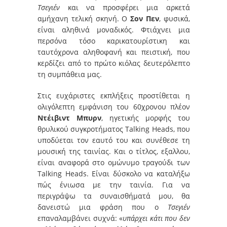
Τσεγιέν
και να προσφέρει μια αρκετά
αμήχανη τελική σκηνή. Ο
Σον Πεν
, φυσικά,
είναι αληθινά μοναδικός. Φτιάχνει μια
περσόνα τόσο καρικατουρίστικη και
ταυτόχρονα αληθοφανή και πειστική, που
κερδίζει από το πρώτο κιόλας δευτερόλεπτο
τη συμπάθεια μας.
Στις ευχάριστες εκπλήξεις προστίθεται η
ολιγόλεπτη εμφάνιση του 60χρονου πλέον
Ντέιβιντ Μπυρν
, ηγετικής μορφής του
θρυλικού συγκροτήματος Talking Heads, που
υποδύεται τον εαυτό του και συνέθεσε τη
μουσική της ταινίας. Και ο τίτλος, εξαλλου,
είναι αναφορά στο ομώνυμο τραγούδι των
Talking Heads. Είναι δύσκολο να καταλήξω
πώς ένιωσα με την ταινία. Για να
περιγράψω τα συναισθήματά μου, θα
δανειστώ μια φράση που ο
Τσεγιέν
επαναλαμβάνει συχνά: «
υπάρχει κάτι που δεν