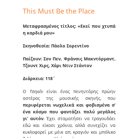
This Must Be the Place
Μεταφρασμένος τίτλος: «Εκεί που χτυπά
η καρδιά μου»
Σκηνοθεσία: Πάολο Σορεντίνο
Παίζουν: Σον Πεν, Φράνσις Μακντόρμαντ,
Τζουντ Χιρς, Χάρι Ντιν Στάντον
Διάρκεια: 118΄
O
Τσεγιέν
είναι ένας πενηντάρης πρώην
αστέρας της μουσικής σκηνής, που
περιφέρεται νωχελικά και φοβισμένα σ’
ένα κόσμο που φαντάζει πολύ μεγάλος
γι’ αυτόν
. Έχει σταματήσει να τραγουδάει
εδώ και είκοσι χρόνια, αλλά συνεχίζει να
κυκλοφορεί με μέικ απ, κραγιόν και μπόλικο