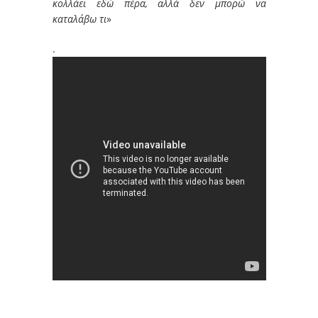
κολλάει εδώ πέρα, αλλά δεν μπορώ να
καταλάβω τι
»
.