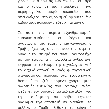
γεννήθηκε ο έρωτας των γονιών του, άρα
και ο ίδιος, σε μια περίκλειστη -ένα
περιφραγμένο μικρό οικόπεδο, που
απεικονίζεται στο εξ ορισμού οριοθετημένο
κάδρο μιας πολαρόιντ- εδεμική ανάμνηση.
Σε αυτή την πορεία εξανθρωπισμού,
επανοικειοποίησης του λόγου και
αναβίωσης της χαμένης επικοινωνίας, ο
Τράβις έχει ως συνοδοιπόρο την άρρητη
δύναμη του σινεμά, που συνενώνει τον ήχο
με την εικόνα, την πρωτόλεια ανθρώπινη
έκφραση με το θαύμα της τεχνολογίας. Από
το αρχικό αποκούμπι ενός φωτογραφικού
στιγμιότυπου, περνάμε στα ερασιτεχνικά
home films, ξεθωριασμένα χνάρια μιας
αλλοτινής ευτυχίας που φαντάζει πλέον
ψεύτικη, τον συναισθηματικό καταλύτη για
τη μεταμόρφωση του Τράβις. Έχοντας
αναλάβει την αποστολή να διασώσει το
μέλλον, ο Τράβις ξεθάβει το οδυνηρό