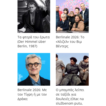
Τα φτερά του έρωτα
Berlinale 2026: Το
(Der Himmel über
«Χέιζελ» του Βιμ
Berlin, 1987)
Βέντερς
Berlinale 2026: Με
Ο μπαμπάς λείπει
τον Τίγρη ή με τον
σε ταξίδι για
Δράκο;
δουλειές (Otac na
službenom putu,