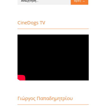
CineDogs TV
Γιώργος Παπαδημητρίου