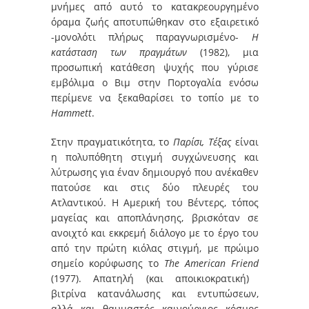
μνήμες από αυτό το κατακρεουργημένο
όραμα ζωής αποτυπώθηκαν στο εξαιρετικό
-μονολότι πλήρως παραγνωρισμένο-
Η
κατάσταση των πραγμάτων
(1982), μια
προσωπική κατάθεση ψυχής που γύρισε
εμβόλιμα ο Βιμ στην Πορτογαλία ενόσω
περίμενε να ξεκαθαρίσει το τοπίο με το
Hammett
.
Στην πραγματικότητα, το
Παρίσι, Τέξας
είναι
η πολυπόθητη στιγμή συγχώνευσης και
λύτρωσης για έναν δημιουργό που ανέκαθεν
πατούσε και στις δύο πλευρές του
Ατλαντικού. Η Αμερική του Βέντερς, τόπος
μαγείας και αποπλάνησης, βρισκόταν σε
ανοιχτό και εκκρεμή διάλογο με το έργο του
από την πρώτη κιόλας στιγμή, με πρώιμο
σημείο κορύφωσης το
The American Friend
(1977). Απατηλή (και αποικιοκρατική)
βιτρίνα κατανάλωσης και εντυπώσεων,
αλλά και θαυμαστός καινούργιος κόσμος