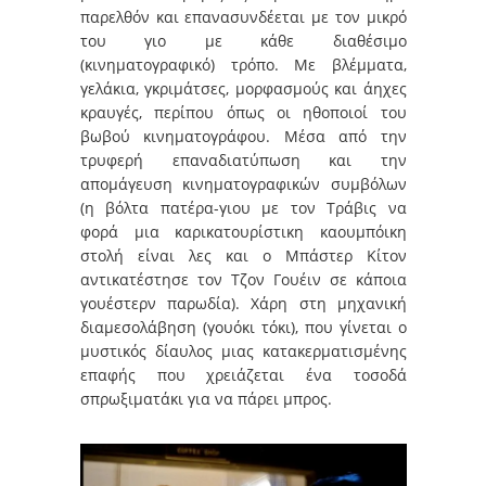
παρελθόν και επανασυνδέεται με τον μικρό
του γιο με κάθε διαθέσιμο
(κινηματογραφικό) τρόπο. Με βλέμματα,
γελάκια, γκριμάτσες, μορφασμούς και άηχες
κραυγές, περίπου όπως οι ηθοποιοί του
βωβού κινηματογράφου. Μέσα από την
τρυφερή επαναδιατύπωση και την
απομάγευση κινηματογραφικών συμβόλων
(η βόλτα πατέρα-γιου με τον Τράβις να
φορά μια καρικατουρίστικη καουμπόικη
στολή είναι λες και ο Μπάστερ Κίτον
αντικατέστησε τον Τζον Γουέιν σε κάποια
γουέστερν παρωδία). Χάρη στη μηχανική
διαμεσολάβηση (γουόκι τόκι), που γίνεται ο
μυστικός δίαυλος μιας κατακερματισμένης
επαφής που χρειάζεται ένα τοσοδά
σπρωξιματάκι για να πάρει μπρος.