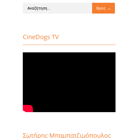
CineDogs TV
Σωτήρης Μπαμπατζιμόπουλος