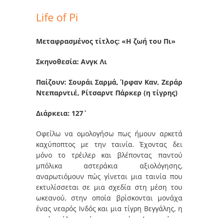
Life of Pi
Μεταφρασμένος τίτλος: «Η ζωή του Πι»
Σκηνοθεσία: Ανγκ Λι
Παίζουν: Σουράι Σαρμά, Ίρφαν Καν, Ζεράρ
Ντεπαρντιέ, Ρίτσαρντ Πάρκερ (η τίγρης)
Διάρκεια: 127΄
Οφείλω να ομολογήσω πως ήμουν αρκετά
καχύποπτος με την ταινία. Έχοντας δει
μόνο το τρέιλερ και βλέποντας παντού
μπόλικα αστεράκια αξιολόγησης,
αναρωτιόμουν πώς γίνεται μια ταινία που
εκτυλίσσεται σε μια σχεδία στη μέση του
ωκεανού, στην οποία βρίσκονται μονάχα
ένας νεαρός Ινδός και μια τίγρη Βεγγάλης, η