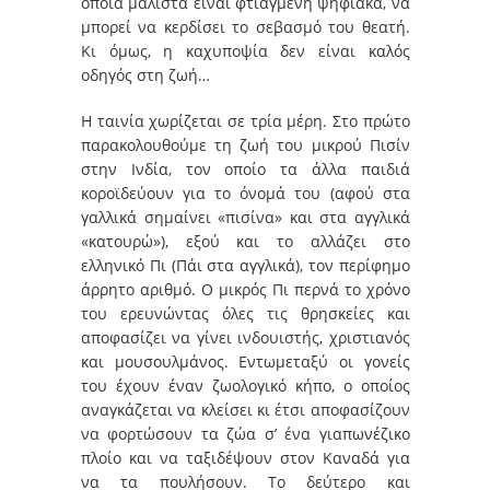
οποία μάλιστα είναι φτιαγμένη ψηφιακά, να
μπορεί να κερδίσει το σεβασμό του θεατή.
Κι όμως, η καχυποψία δεν είναι καλός
οδηγός στη ζωή…
Η ταινία χωρίζεται σε τρία μέρη. Στο πρώτο
παρακολουθούμε τη ζωή του μικρού Πισίν
στην Ινδία, τον οποίο τα άλλα παιδιά
κοροϊδεύουν για το όνομά του (αφού στα
γαλλικά σημαίνει «πισίνα» και στα αγγλικά
«κατουρώ»), εξού και το αλλάζει στο
ελληνικό Πι (Πάι στα αγγλικά), τον περίφημο
άρρητο αριθμό. Ο μικρός Πι περνά το χρόνο
του ερευνώντας όλες τις θρησκείες και
αποφασίζει να γίνει ινδουιστής, χριστιανός
και μουσουλμάνος. Εντωμεταξύ οι γονείς
του έχουν έναν ζωολογικό κήπο, ο οποίος
αναγκάζεται να κλείσει κι έτσι αποφασίζουν
να φορτώσουν τα ζώα σ’ ένα γιαπωνέζικο
πλοίο και να ταξιδέψουν στον Καναδά για
να τα πουλήσουν. Το δεύτερο και