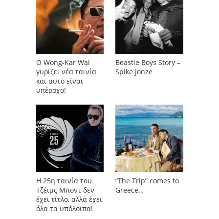
O Wong-Kar Wai
Beastie Boys Story –
γυρίζει νέα ταινία
Spike Jonze
και αυτό είναι
υπέροχο!
Η 25η ταινία του
“Τhe Trip” comes to
Τζέιμς Μποντ δεν
Greece…
έχει τίτλο, αλλά έχει
όλα τα υπόλοιπα!