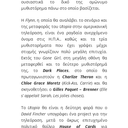
ουσιαστικά το δικό της ομώνυμο
μυθιστόρημα πάνω στο οποίο βασίζεται.
Η
Flynn
, η οποία θα αναλάβει το σενάριο και
της μεταφοράς του
Utopia
στην αμερικανική
τηλεόραση, είναι ένα ραγδαία ανερχόμενο
όνομα στις Η.Π.Α., καθώς και τα τρία
μυθιστορήματα που έχει γράψει μέχρι
στιγμής γνωρίζουν πολύ μεγάλη επιτυχία.
Εκτός του
Gone Girl
, στη μεγάλη οθόνη θα
μεταφερθεί και το δεύτερο μυθιστόρημά
της, το
Dark Places
, στο οποίο θα
πρωταγωνιστούν η
Charlize Theron
και η
Chloe Grace Moretz
(
Kick-Ass, Carrie
) και θα
σκηνοθετήσει ο
Gilles
Paquet – Brenner
(
Elle
s’ appelait Sarah, Les jolies choses
).
Το
Utopia
θα είναι η δεύτερη φορά που ο
David Fincher
υπογράφει ένα project για την
τηλεόραση, μετά το άκρως επιτυχημένο
πολιτικό θρίλερ
House of Cards
για