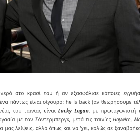
 νερό στο κρασί του ή αν εξασφάλισε κάποιες εγγυήσ
 ένα πάντως είναι σίγουρο: he is back (αν θεωρήσουμε τέ
νέας του ταινίας είναι
Lucky Logan
, με πρωταγωνιστή 
ργασία με τον Σόντερμπεργκ, μετά τις ταινίες
Haywir
e,
Ma
α μας λείψεις, αλλά όπως και να ‘χει, καλώς σε ξαναβρήκ