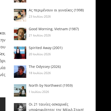
Ας περιμένουν οι γυναίκες (1998)
23 Ιουλίου 2026
Good Morning, Vietnam (1987)
και
21 Ιουλίου 2026
την
του
Spirited Away (2001)
Sex,
20 Ιουλίου 2026
άρι
The Odyssey (2026)
μία
18 Ιουλίου 2026
νές
North by Northwest (1959)
1 Ιουλίου 2026
Οι 21 ταινίες-οσκαρικές
υποψηφιότητες της Μέριλ Στριπ!