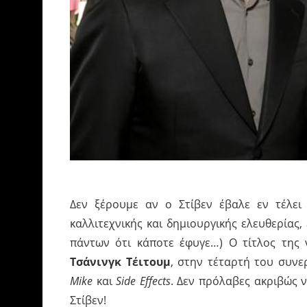
Δεν ξέρουμε αν ο Στίβεν έβαλε εν τέλει
καλλιτεχνικής και δημιουργικής ελευθερίας,
πάντων ότι κάποτε έφυγε…) Ο τίτλος της 
Τσάνινγκ Τέιτουμ
, στην τέταρτή του συνε
Mike
και
Side Effects
. Δεν πρόλαβες ακριβώς ν
Στίβεν!