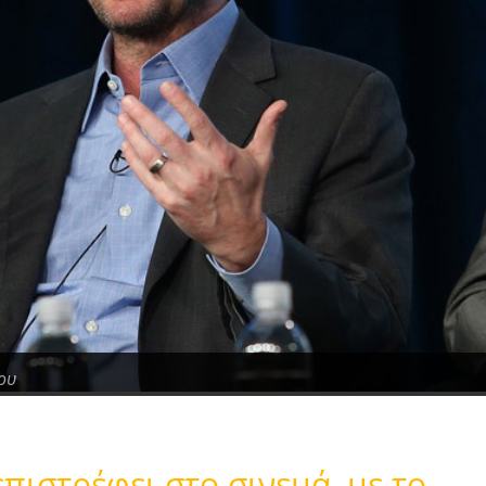
ου
πιστρέφει στο σινεμά, με το