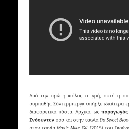
Από την πρώτη κιόλας στιγμή, αυτή η απ
συμπαθής Σόντερμπεργκ υπήρξε ιδιαίτερα ερ
διαφορετικά πόστα. Αρχικά, ως
παραγωγός
Σνόουντεν
όσο και στην ταινία
Da Sweet Blood
στην ταινία
Magic Mike XXL
(2015) του Γκρέγκ