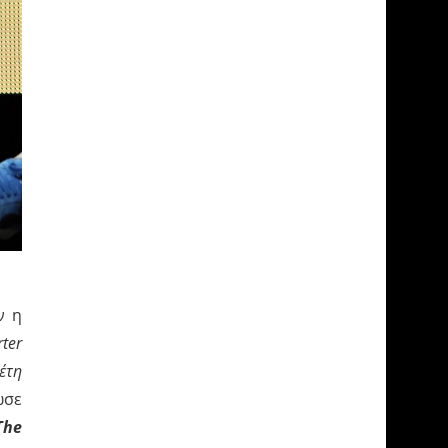
ν η
ter
έτη
ωσε
The