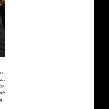
εις
λος
τον
gic
αμε