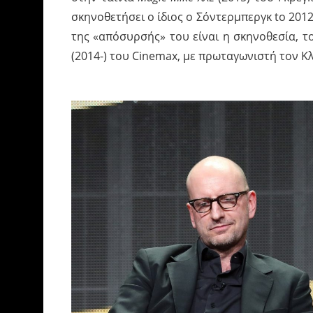
σκηνοθετήσει ο ίδιος ο Σόντερμπεργκ to 20
της «απόσυρσής» του είναι η σκηνοθεσία, τ
(2014-) του Cinemax, με πρωταγωνιστή τον Κ