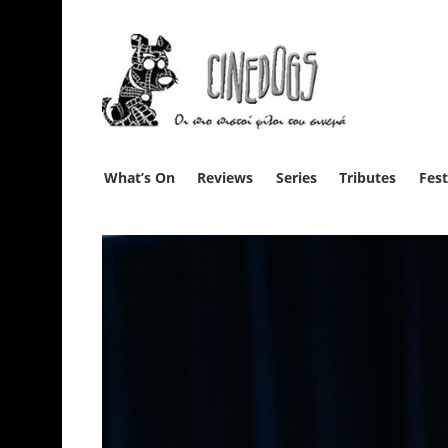
What’s On
Reviews
Series
Tributes
Fest