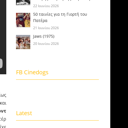
22 Ιουνίου 2026
50 ταινίες για τη Γιορτή του
Πατέρα
21 Ιουνίου 2026
Jaws (1975)
20 Ιουνίου 2026
FB Cinedogs
ίως
και
ρντ
Latest
τέρ
ίχε