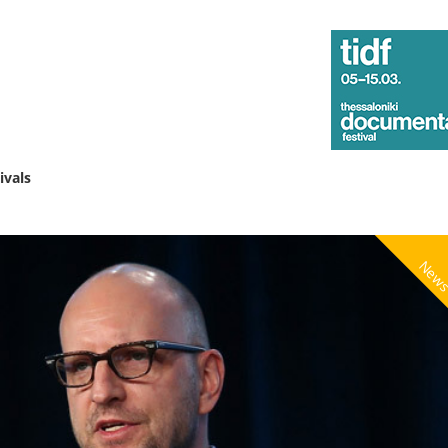
ivals
New