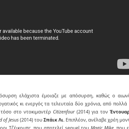
όσυρση ελάχιστα έμοιαζε με απόσυρση, καθώς ο αιων
γατικός κι ενεργός τα τελευταία δύο χρόνια, από πολλά 
τόσο στο ντοκιμαντέρ
Citizenfour
(2014) για τον
Έντουα
 of Jesus
(2014) του
Σπάικ Λι
. Επιπλέον, ανέλαβε χρέη μον
ορι Τζέικομπς, που αποτελεί sequel του
Magic Mike
, που ε