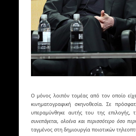
Ο μόνος λοιπόν τομέας από τον οποίο είχ
κινηματογραφική σκηνοθεσία. Σε πρόσφα
υπεραμύνθηκε αυτής του της επιλογής, 
συνεπάγεται, ολοένα και περισσότερο όσο πε
ταγμένος στη δημιουργία ποιοτικών τηλεοπτι