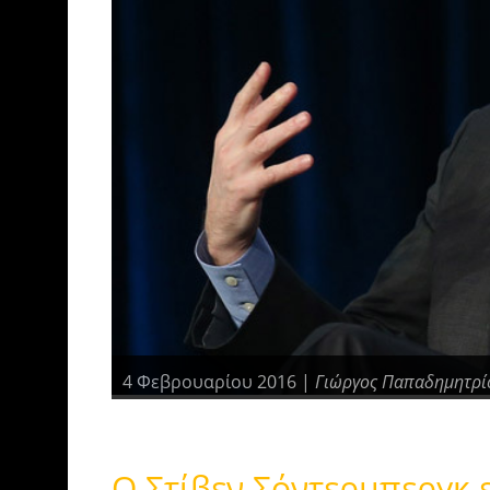
4 Φεβρουαρίου 2016 |
Γιώργος Παπαδημητρί
Ο Στίβεν Σόντερμπεργκ ε