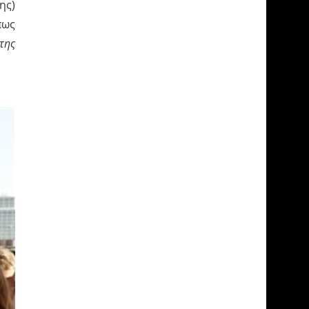
ης)
πως
της