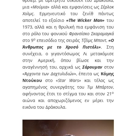
θρίλερ, με αμέτρητα σίκουελ του
Δράκουλα
,
μια
«Μούμια»
αλλά και εμφανίσεις ως
Σέρλοκ
Χολμς
. Ερμηνευτικό του ζενίθ πάντως
αποτελεί το εξαίσιο
«The Wicker Man»
του
1973, αλλά και η θρυλική πια εμφάνιση του
στο ρόλο του φονικού
Φρανσίσκο Σκαραμαγκά
ο
στο 9
επεισόδιο της σειράς
Τζέιμς Μποντ
,
«Ο
Άνθρωπος με το Χρυσό Πιστόλι»
. Στη
συνέχεια, ο γιγαντόσωμος Λι μετακόμισε
στην Αμερική, όπου βίωσε και την
αναγέννησή του, αρχικά ως
Σάρουμαν
στον
«Άρχοντα των Δαχτυλιδιών»
, έπειτα ως
Κόμης
Ντούκου
στο
«Star Wars»
και τέλος ως
αγαπημένος συνεργάτης του
Τιμ Μπάρτον
,
ο
αφήνοντας έτσι το στίγμα του και στον 21
αιώνα και αποχωριζόμενος εν μέρει την
εικόνα του Δράκουλα.