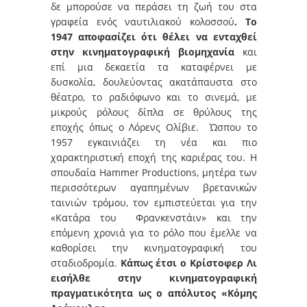
δε μπορούσε να περάσει τη ζωή του στα
γραφεία ενός ναυτιλιακού κολοσσού
. Το
1947 αποφασίζει ότι θέλει να ενταχθεί
στην κινηματογραφική βιομηχανία
και
επί μια δεκαετία τα καταφέρνει με
δυσκολία, δουλεύοντας ακατάπαυστα στο
θέατρο, το ραδιόφωνο και το σινεμά, με
μικρούς ρόλους δίπλα σε θρύλους της
εποχής όπως ο Λόρενς Ολίβιε. Ώσπου το
1957 εγκαινιάζει τη νέα και πιο
χαρακτηριστική εποχή της καριέρας του. Η
σπουδαία Hammer Productions, μητέρα των
περισσότερων αγαπημένων βρετανικών
ταινιών τρόμου, τον εμπιστεύεται για την
«Κατάρα του Φρανκενστάιν» και την
επόμενη χρονιά για το ρόλο που έμελλε να
καθορίσει την κινηματογραφική του
σταδιοδρομία.
Κάπως έτσι ο Κρίστοφερ Λι
εισήλθε στην κινηματογραφική
πραγματικότητα ως ο απόλυτος «Κόμης