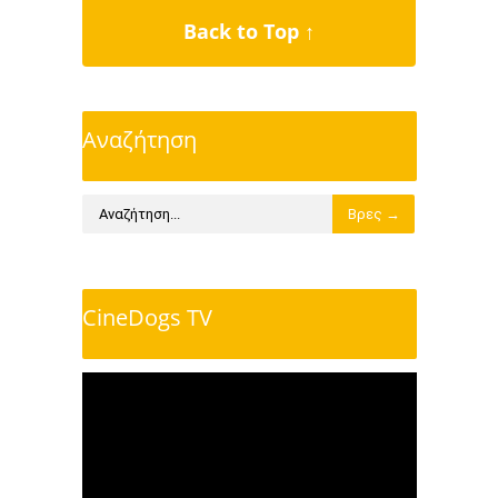
Back to Top ↑
Αναζήτηση
CineDogs TV