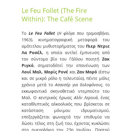
Le Feu Follet (The Fire
Within): The Café Scene
Το
Le
Feu Follet
(
Η φλόγα που τρεμοσβήνει
,
1963), κινηματογραφική μεταφορά του
ομότιτλου μυθιστορήματος του
Πιερ Ντριε
Λα Ροσέλ,
η οποία αντλεί έμπνευση από
τον σύντομο βίο του Γάλλου ποιητή
Ζακ
Ριγκό
, σηματοδότεί την επανένωση των
Λουί Μαλ, Μορίς Ρονέ
και
Ζαν Μορό
(έστω
και σε μικρό ρόλο η τελευταία), πέντε μόλις
χρόνια μετά το
Ασανσέρ για δολοφόνους
, το
εκκωφαντικό σκηνοθετικό ντεμπούτο του
Μαλ. Ο κεντρικός ήρωας
Αλέν Λερουά
, ένας
καταθλιπτικός αλκοολικός που βρίσκεται σε
κατάσταση μόνιμου ιδρυματισμού,
επεξεργάζεται φωναχτά την επιθυμία να
δώσει τέλος στη ζωή του, έχοντας κυκλώσει
στο ημερολόγιο την 23η Ιουλίου. Προτού