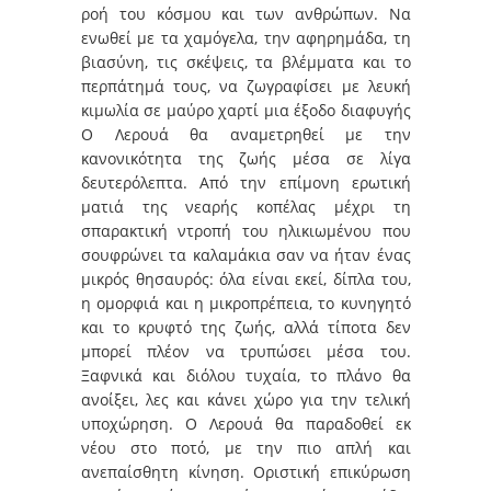
ροή του κόσμου και των ανθρώπων. Να
ενωθεί με τα χαμόγελα, την αφηρημάδα, τη
βιασύνη, τις σκέψεις, τα βλέμματα και το
περπάτημά τους, να ζωγραφίσει με λευκή
κιμωλία σε μαύρο χαρτί μια έξοδο διαφυγής
Ο Λερουά θα αναμετρηθεί με την
κανονικότητα της ζωής μέσα σε λίγα
δευτερόλεπτα. Από την επίμονη ερωτική
ματιά της νεαρής κοπέλας μέχρι τη
σπαρακτική ντροπή του ηλικιωμένου που
σουφρώνει τα καλαμάκια σαν να ήταν ένας
μικρός θησαυρός: όλα είναι εκεί, δίπλα του,
η ομορφιά και η μικροπρέπεια, το κυνηγητό
και το κρυφτό της ζωής, αλλά τίποτα δεν
μπορεί πλέον να τρυπώσει μέσα του.
Ξαφνικά και διόλου τυχαία, το πλάνο θα
ανοίξει, λες και κάνει χώρο για την τελική
υποχώρηση. Ο Λερουά θα παραδοθεί εκ
νέου στο ποτό, με την πιο απλή και
ανεπαίσθητη κίνηση. Οριστική επικύρωση