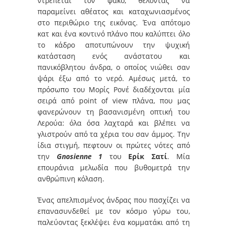
ντρέπεται τον φακό, θέλοντας να
παραμείνει αθέατος και καταχωνιασμένος
στο περιθώριο της εικόνας. Ένα απότομο
κατ και ένα κοντινό πλάνο που καλύπτει όλο
το κάδρο αποτυπώνουν την ψυχική
κατάσταση ενός ανάστατου και
πανικόβλητου άνδρα, ο οποίος νιώθει σαν
ψάρι έξω από το νερό. Αμέσως μετά, το
πρόσωπο του Μορίς Ρονέ διαδέχονται μία
σειρά από point of view πλάνα, που μας
φανερώνουν τη βασανισμένη οπτική του
Λερούα: όλα όσα λαχταρά και βλέπει να
γλιστρούν από τα χέρια του σαν άμμος. Την
ίδια στιγμή, πεφτουν οι πρώτες νότες από
την
Gnosienne 1
του
Ερίκ Σατί
. Μία
επουράνια μελωδία που βυθομετρά την
ανθρώπινη κόλαση.
Ένας απελπισμένος άνδρας που πασχίζει να
επανασυνδεθεί με τον κόσμο γύρω του,
παλεύοντας ξεκλέψει ένα κομματάκι από τη