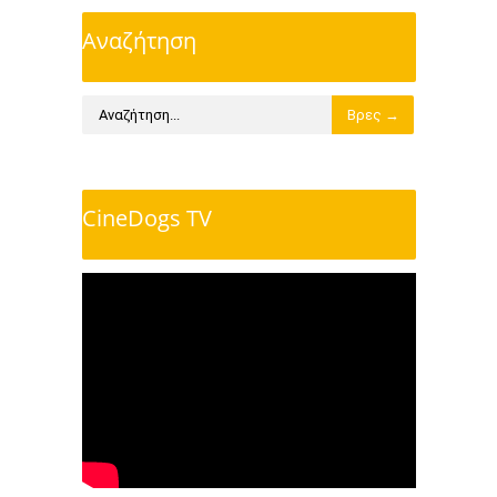
Αναζήτηση
CineDogs TV