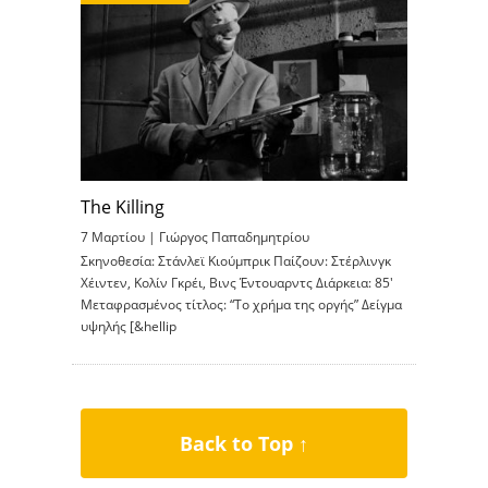
The Killing
7 Μαρτίου |
Γιώργος Παπαδημητρίου
Σκηνοθεσία: Στάνλεϊ Κιούμπρικ Παίζουν: Στέρλινγκ
Χέιντεν, Κολίν Γκρέι, Βινς Έντουαρντς Διάρκεια: 85′
Μεταφρασμένος τίτλος: “Το χρήμα της οργής” Δείγμα
υψηλής [&hellip
Back to Top ↑