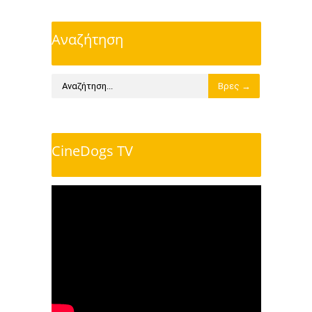
Αναζήτηση
CineDogs TV