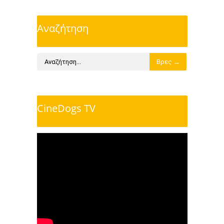
Αναζήτηση
CineDogs TV