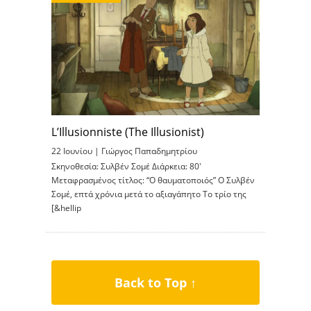
L’Illusionniste (The Illusionist)
22 Ιουνίου |
Γιώργος Παπαδημητρίου
Σκηνοθεσία: Συλβέν Σομέ Διάρκεια: 80′
Μεταφρασμένος τίτλος: “Ο θαυματοποιός” O Συλβέν
Σομέ, επτά χρόνια μετά το αξιαγάπητο Το τρίο της
[&hellip
Back to Top ↑