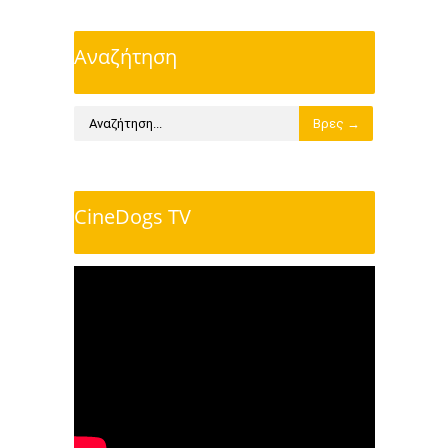
Αναζήτηση
CineDogs TV