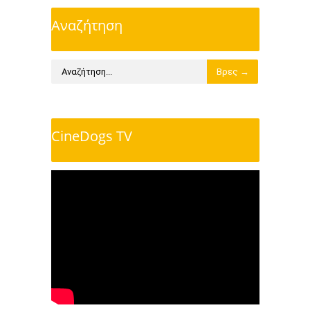
Αναζήτηση
CineDogs TV