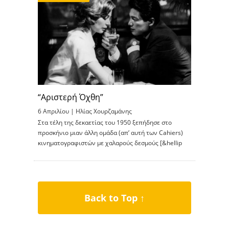
“Αριστερή Όχθη”
6 Απριλίου |
Ηλίας Χουρζαμάνης
Στα τέλη της δεκαετίας του 1950 ξεπήδησε στο
προσκήνιο μιαν άλλη ομάδα (απ’ αυτή των Cahiers)
κινηματογραφιστών με χαλαρούς δεσμούς [&hellip
Back to Top ↑