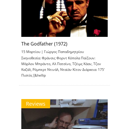
The Godfather (1972)
15 Μαρτίου |
Γιώργος Παπαδημητρίου
Σκηνοθεσία: Φράνσις Φορντ Κόπολα Παίζουν:
Μάρλον Μπράντο, Αλ Πατσίνο, Τζέιμς Κάαν, Τζον
Καζάλ, Ρόμπερτ Ντινάλ, Νταϊάν Κίτον Διάρκεια: 175′
Πιστός [&hellip
Reviews