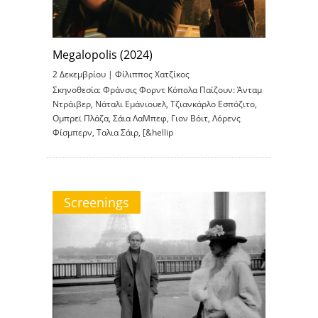
Megalopolis (2024)
2 Δεκεμβρίου |
Φίλιππος Χατζίκος
Σκηνοθεσία: Φράνσις Φορντ Κόπολα Παίζουν: Άνταμ
Ντράιβερ, Νάταλι Εμάνιουελ, Τζιανκάρλο Εσπόζιτο,
Ομπρεϊ Πλάζα, Σάια ΛαΜπεφ, Γιον Βόιτ, Λόρενς
Φίσμπερν, Ταλια Σάιρ, [&hellip
Screenings