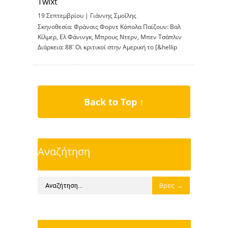
Twixt
19 Σεπτεμβρίου |
Γιάννης Σμοΐλης
Σκηνοθεσία: Φράνσις Φορντ Κόπολα Παίζουν: Βαλ
Κίλμερ, Ελ Φάνινγκ, Μπρους Ντερν, Μπεν Τσάπλιν
Διάρκεια: 88′ Οι κριτικοί στην Αμερική το [&hellip
Back to Top ↑
Αναζήτηση