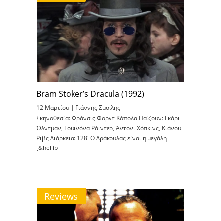
Bram Stoker’s Dracula (1992)
12 Μαρτίου |
Γιάννης Σμοΐλης
Σκηνοθεσία: Φράνσις Φορντ Κόπολα Παίζουν: Γκάρι
Όλντμαν, Γουινόνα Ράιντερ, Άντονι Χόπκινς, Κιάνου
Ριβς Διάρκεια: 128′ Ο Δράκουλας είναι η μεγάλη
[&hellip
Reviews