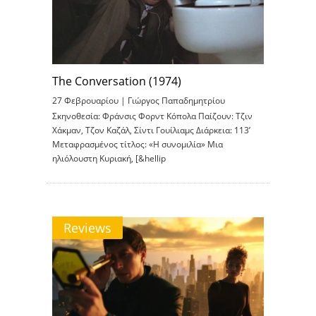
The Conversation (1974)
27 Φεβρουαρίου |
Γιώργος Παπαδημητρίου
Σκηνοθεσία: Φράνσις Φορντ Κόπολα Παίζουν: Τζιν
Χάκμαν, Τζον Καζάλ, Σίντι Γουίλιαμς Διάρκεια: 113’
Μεταφρασμένος τίτλος: «Η συνομιλία» Μια
ηλιόλουστη Κυριακή, [&hellip
Reviews