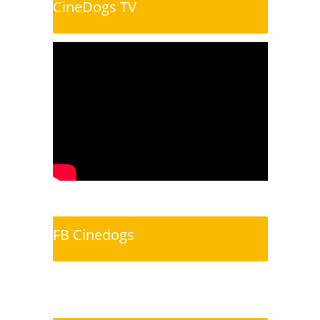
CineDogs TV
FB Cinedogs