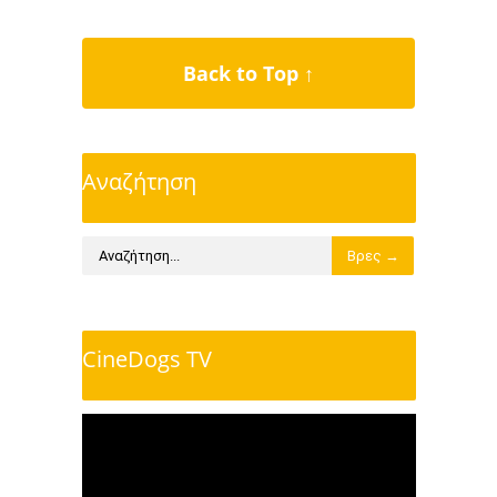
Back to Top ↑
Αναζήτηση
CineDogs TV