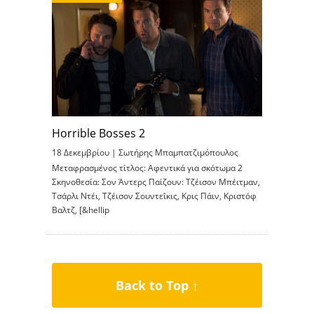
Horrible Bosses 2
18 Δεκεμβρίου |
Σωτήρης Μπαμπατζιμόπουλος
Μεταφρασμένος τίτλος: Αφεντικά για σκότωμα 2
Σκηνοθεσία: Σον Άντερς Παίζουν: Τζέισον Μπέιτμαν,
Τσάρλι Ντέι, Τζέισον Σουντεΐκις, Κρις Πάιν, Κριστόφ
Βαλτζ, [&hellip
Back to Top ↑