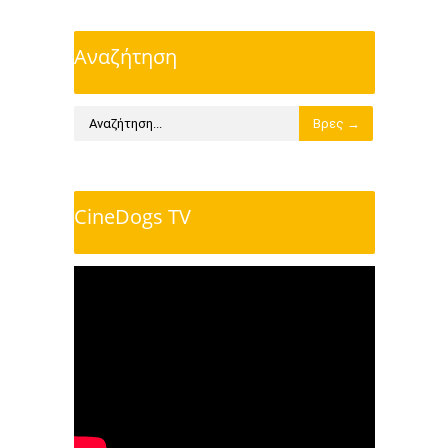
Αναζήτηση
CineDogs TV