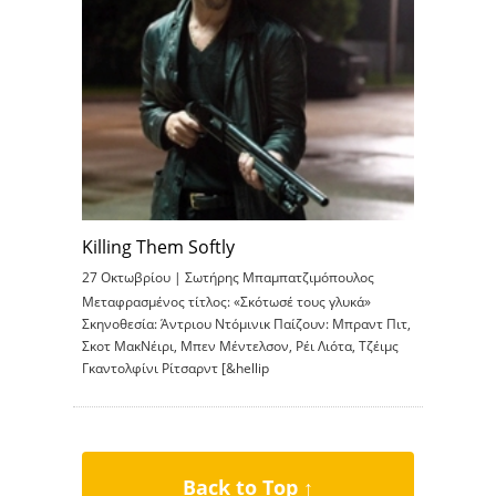
Killing Them Softly
27 Οκτωβρίου |
Σωτήρης Μπαμπατζιμόπουλος
Μεταφρασμένος τίτλος: «Σκότωσέ τους γλυκά»
Σκηνοθεσία: Άντριου Ντόμινικ Παίζουν: Μπραντ Πιτ,
Σκοτ ΜακΝέιρι, Μπεν Μέντελσον, Ρέι Λιότα, Τζέιμς
Γκαντολφίνι Ρίτσαρντ [&hellip
Back to Top ↑