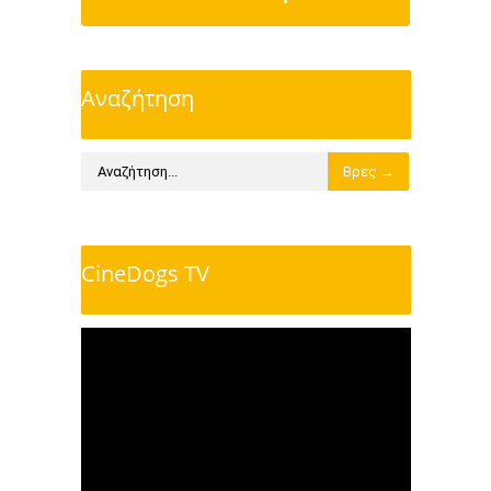
Αναζήτηση
CineDogs TV