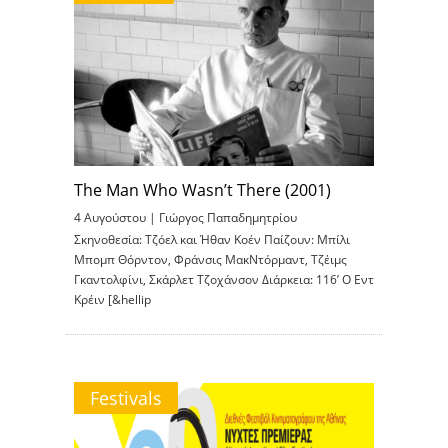
The Man Who Wasn’t There (2001)
4 Αυγούστου |
Γιώργος Παπαδημητρίου
Σκηνοθεσία: Τζόελ και Ήθαν Κοέν Παίζουν: Μπίλι
Μπομπ Θόρντον, Φράνσις ΜακΝτόρμαντ, Τζέιμς
Γκαντολφίνι, Σκάρλετ Τζοχάνσον Διάρκεια: 116’ O Εντ
Κρέιν [&hellip
Festivals