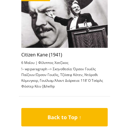
Citizen Kane (1941)
6 Μαΐου |
Φίλιππος Χατζίκος
!– wp:paragraph –> Σκηνοθεσία: Όρσον Γουέλς
Παίζουν:Όρσον Γουέλς, Τζόσεφ Κότεν, Ντόροθι
Κόμινγκορ, Γουίλιαμ Άλαντ Διάρκεια: 118’ Ο Τσάρλς
Φόστερ Κέιν [&hellip
Back to Top ↑