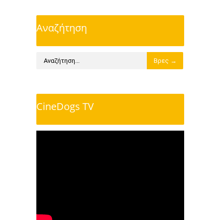
Αναζήτηση
CineDogs TV