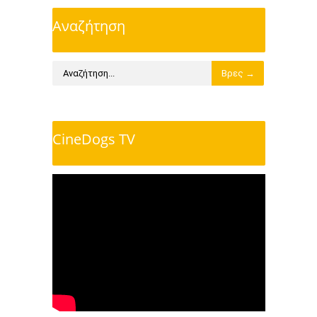
Αναζήτηση
CineDogs TV