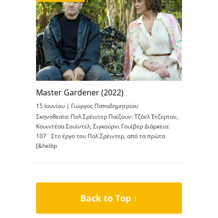
Master Gardener (2022)
15 Ιουνίου |
Γιώργος Παπαδημητρίου
Σκηνοθεσία: Πολ Σρέιντερ Παίζουν: Τζόελ Έτζερτον,
Κουιντέσα Σουίντελ, Σιγκούρνι Γουίβερ Διάρκεια:
107΄ Στο έργο του Πολ Σρέιντερ, από τα πρώτα
[&hellip
Back to Top ↑