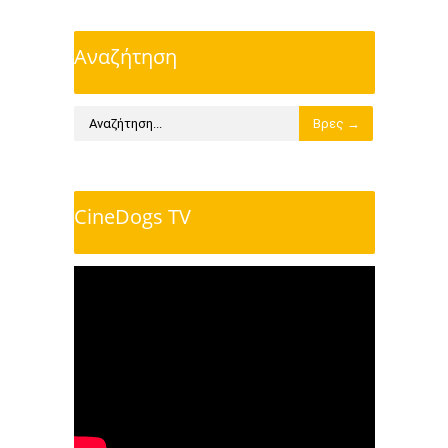
Αναζήτηση
CineDogs TV