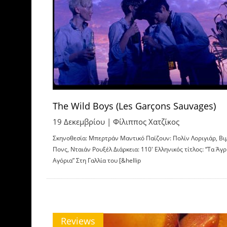
The Wild Boys (Les Garçons Sauvages)
19 Δεκεμβρίου |
Φίλιππος Χατζίκος
Σκηνοθεσία: Μπερτράν Μαντικό Παίζουν: Πολίν Λοριγιάρ, Βι
Πονς, Νταιάν Ρουξέλ Διάρκεια: 110′ Ελληνικός τίτλος: “Τα Άγρ
Αγόρια” Στη Γαλλία του [&hellip
Reviews