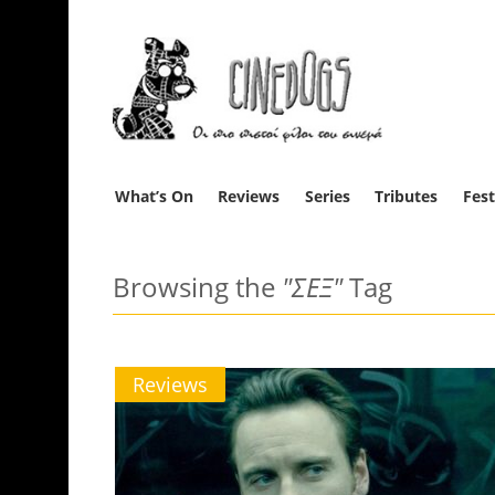
What’s On
Reviews
Series
Tributes
Fest
Browsing the
"ΣΕΞ"
Tag
Reviews