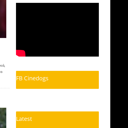
ιά,
τα
FB Cinedogs
Latest