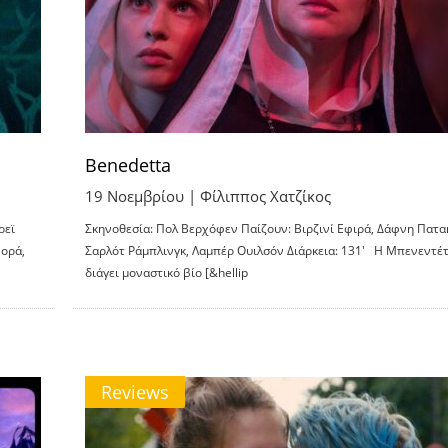
Benedetta
19 Νοεμβρίου |
Φίλιππος Χατζίκος
ρεϊ
Σκηνοθεσία: Πολ Βερχόφεν Παίζουν: Βιρζινί Εφιρά, Δάφνη Πατακ
φορά,
Σαρλότ Ράμπλινγκ, Λαμπέρ Ουιλσόν Διάρκεια: 131′ Η Μπενεντέ
διάγει μοναστικό βίο [&hellip
Reviews