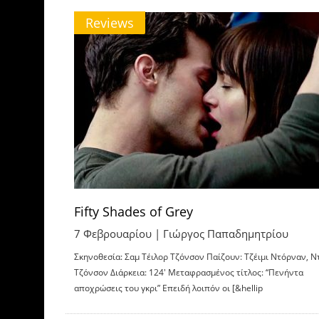
Reviews
Fifty Shades of Grey
7 Φεβρουαρίου |
Γιώργος Παπαδημητρίου
Σκηνοθεσία: Σαμ Τέιλορ Τζόνσον Παίζουν: Τζέιμι Ντόρναν, Ν
Τζόνσον Διάρκεια: 124′ Μεταφρασμένος τίτλος: “Πενήντα
αποχρώσεις του γκρι” Επειδή λοιπόν οι [&hellip