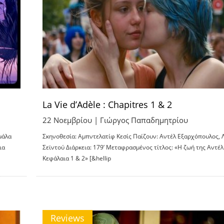
La Vie d’Adèle : Chapitres 1 & 2
22 Νοεμβρίου |
Γιώργος Παπαδημητρίου
μάλα
Σκηνοθεσία: Αμπντελατίφ Κεσίς Παίζουν: Αντέλ Εξαρχόπουλος, 
ια
Σεϊντού Διάρκεια: 179’ Μεταφρασμένος τίτλος: «Η ζωή της Αντέλ
Κεφάλαια 1 & 2» [&hellip
Reviews