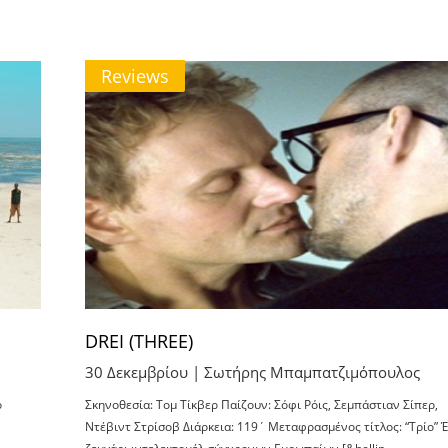
Reviews
DREI (THREE)
30 Δεκεμβρίου |
Σωτήρης Μπαμπατζιμόπουλος
ρ
Σκηνοθεσία: Τομ Τίκβερ Παίζουν: Σόφι Ρόις, Σεμπάστιαν Σίπερ,
Ντέβιντ Στρίσοβ Διάρκεια: 119΄ Μεταφρασμένος τίτλος: “Τρίο” 