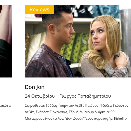
Reviews
Don Jon
24 Οκτωβρίου |
Γιώργος Παπαδημητρίου
τακότα
Σκηνοθεσία: Τζόζεφ Γκόρντον Λεβίτ Παίζουν: Τζόζεφ Γκόρντον
Λεβίτ, Σκάρλετ Γιόχανσον, Τζουλιάν Μουρ Διάρκεια: 90’
Μεταφρασμένος τίτλος: “Δον Ζουάν” Έτος παραγωγής: [&hellip