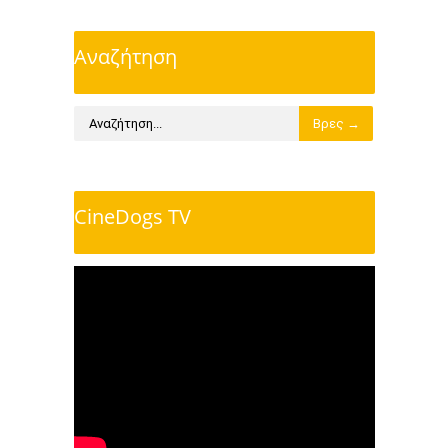
Αναζήτηση
CineDogs TV