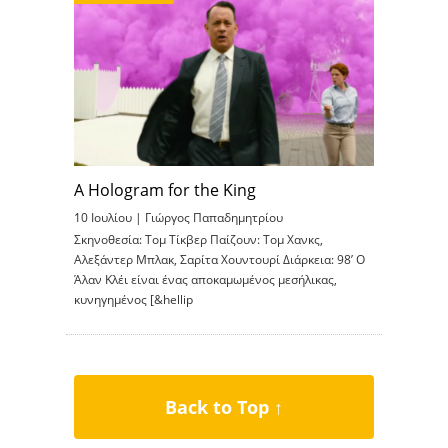
A Hologram for the King
10 Ιουλίου |
Γιώργος Παπαδημητρίου
Σκηνοθεσία: Τομ Τίκβερ Παίζουν: Τομ Χανκς,
Αλεξάντερ Μπλακ, Σαρίτα Χουντουρί Διάρκεια: 98’ Ο
Άλαν Κλέι είναι ένας αποκαμωμένος μεσήλικας,
κυνηγημένος [&hellip
Back to Top ↑