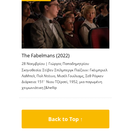
The Fabelmans (2022)
28 Νοεμβρίου |
Γιώργος Παπαδημητρίου
Σκηνοθεσία: Στίβεν Σπίλμπεργκ Παίζουν: Γκέιμπριελ
ΛαΜπελ, Πολ Ντέινο, Μισέλ Γουίλιαμς, Σεθ Ρόγκεν
Διάρκεια: 151′ Νιου Τζέρσεϊ, 1952, μια παγωμένη
χειμωνιάτικη [&hellip
Back to Top ↑