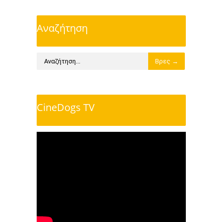
Αναζήτηση
CineDogs TV