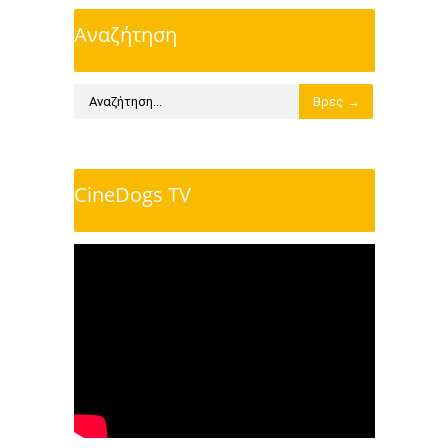
Αναζήτηση
CineDogs TV