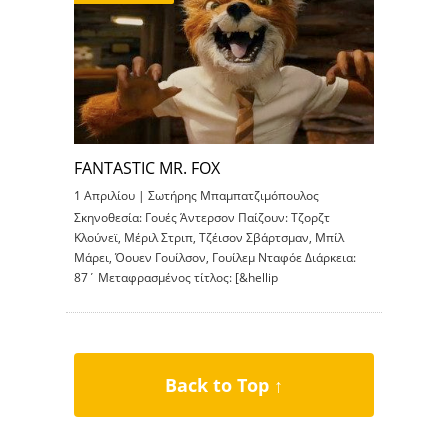
FANTASTIC MR. FOX
1 Απριλίου |
Σωτήρης Μπαμπατζιμόπουλος
Σκηνοθεσία: Γουές Άντερσον Παίζουν: Τζορζτ
Κλούνεϊ, Μέριλ Στριπ, Τζέισον Σβάρτσμαν, Μπίλ
Μάρει, Όουεν Γουίλσον, Γουίλεμ Νταφόε Διάρκεια:
87΄ Μεταφρασμένος τίτλος: [&hellip
Back to Top ↑