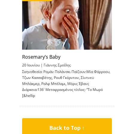
Rosemary’s Baby
20 Ιουνίου |
Γιάννης Σμοΐλης
Σκηνοθεσία: Ρομάν Πολάνσκι Παίζουν:Μία Φάρροου,
Τζων Κασσαβέτης, Ρουθ Γκόρντον, Σίντνεϋ
Μπλάκμερ, Ραλφ Μπέλαμι, Μόρις Έβανς
Διάρκεια:136′ Μεταφρασμένος τίτλος: “Το Μωρό
[&hellip
Back to Top ↑