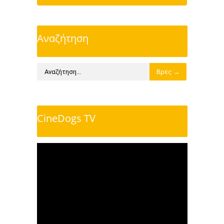
Αναζήτηση
CineDogs TV