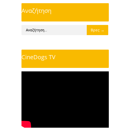
Αναζήτηση
CineDogs TV