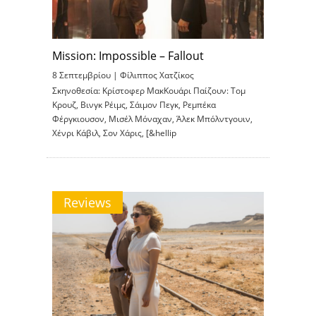
Mission: Impossible – Fallout
8 Σεπτεμβρίου |
Φίλιππος Χατζίκος
Σκηνοθεσία: Κρίστοφερ ΜακΚουάρι Παίζουν: Τομ
Κρουζ, Βινγκ Ρέιμς, Σάιμον Πεγκ, Ρεμπέκα
Φέργκιουσον, Μισέλ Μόναχαν, Άλεκ Μπόλντγουιν,
Χένρι Κάβιλ, Σον Χάρις, [&hellip
Reviews