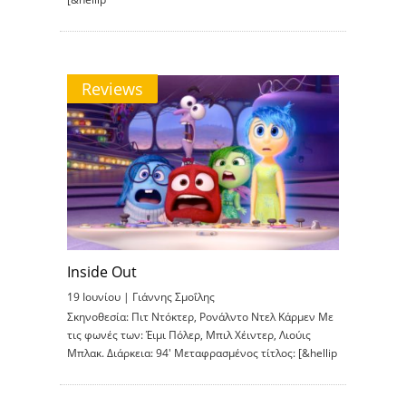
Reviews
Inside Out
19 Ιουνίου |
Γιάννης Σμοΐλης
Σκηνοθεσία: Πιτ Ντόκτερ, Ρονάλντο Ντελ Κάρμεν Με
τις φωνές των: Έιμι Πόλερ, Μπιλ Χέιντερ, Λιούις
Μπλακ. Διάρκεια: 94′ Μεταφρασμένος τίτλος: [&hellip