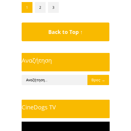
1
2
3
Back to Top ↑
Αναζήτηση
CineDogs TV