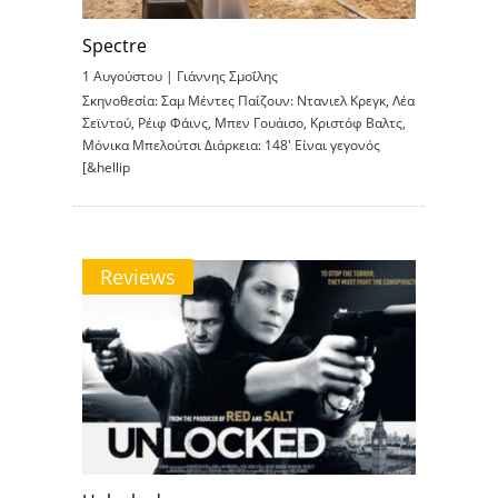
Spectre
1 Αυγούστου |
Γιάννης Σμοΐλης
Σκηνοθεσία: Σαμ Μέντες Παίζουν: Ντανιελ Κρεγκ, Λέα
Σεϊντού, Ρέιφ Φάινς, Μπεν Γουάισο, Κριστόφ Βαλτς,
Μόνικα Μπελούτσι Διάρκεια: 148′ Είναι γεγονός
[&hellip
Reviews