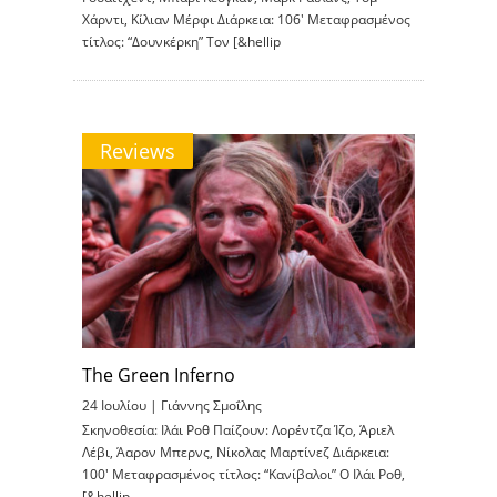
Χάρντι, Κίλιαν Μέρφι Διάρκεια: 106′ Μεταφρασμένος
τίτλος: “Δουνκέρκη” Τον [&hellip
Reviews
The Green Inferno
24 Ιουλίου |
Γιάννης Σμοΐλης
Σκηνοθεσία: Ιλάι Ροθ Παίζουν: Λορέντζα Ίζο, Άριελ
Λέβι, Άαρον Μπερνς, Νίκολας Μαρτίνεζ Διάρκεια:
100′ Μεταφρασμένος τίτλος: “Κανίβαλοι” Ο Ιλάι Ροθ,
[&hellip