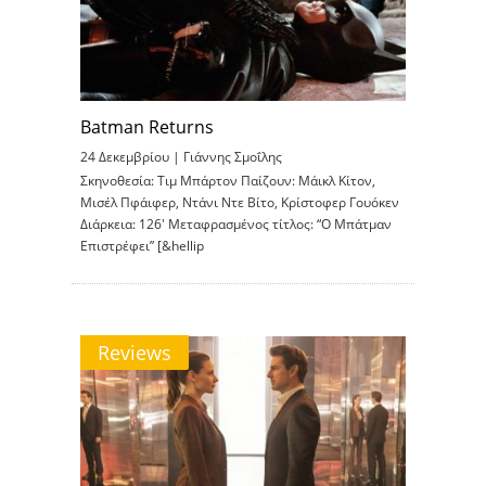
Batman Returns
24 Δεκεμβρίου |
Γιάννης Σμοΐλης
Σκηνοθεσία: Τιμ Μπάρτον Παίζουν: Μάικλ Κίτον,
Μισέλ Πφάιφερ, Ντάνι Ντε Βίτο, Κρίστοφερ Γουόκεν
Διάρκεια: 126′ Μεταφρασμένος τίτλος: “Ο Μπάτμαν
Επιστρέφει” [&hellip
Reviews