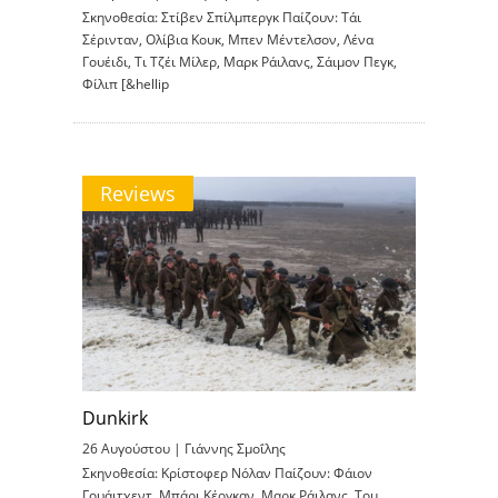
Σκηνοθεσία: Στίβεν Σπίλμπεργκ Παίζουν: Τάι
Σέρινταν, Ολίβια Κουκ, Μπεν Μέντελσον, Λένα
Γουέιδι, Τι Τζέι Μίλερ, Μαρκ Ράιλανς, Σάιμον Πεγκ,
Φίλιπ [&hellip
Reviews
Dunkirk
26 Αυγούστου |
Γιάννης Σμοΐλης
Σκηνοθεσία: Κρίστοφερ Νόλαν Παίζουν: Φάιον
Γουάιτχεντ, Μπάρι Κέογκαν, Μαρκ Ράιλανς, Τομ