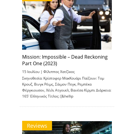
Mission: Impossible – Dead Reckoning
Part One (2023)
15 Ιουλίου |
Φίλιππος Χατζίκος
Σκηνοθεσία: Κρίστοφερ ΜακΚουάρι Παίζουν: Τομ
Κρουζ, Βινγκ Ρέιμς, Σάιμον Πεγκ, Ρεμπέκα
Φέργκιουσον, Χέιλι Ατγουελ, Βανέσα Κίρμπι Διάρκεια:
165′ Ελληνικός Τίτλος: [&hellip
Reviews