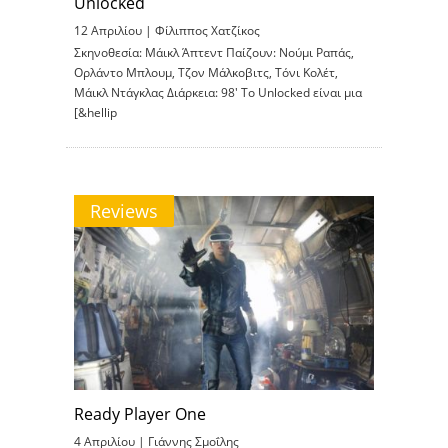
Unlocked
12 Απριλίου |
Φίλιππος Χατζίκος
Σκηνοθεσία: Μάικλ Άπτεντ Παίζουν: Νούμι Ραπάς,
Ορλάντο Μπλουμ, Τζον Μάλκοβιτς, Τόνι Κολέτ,
Μάικλ Ντάγκλας Διάρκεια: 98′ Το Unlocked είναι μια
[&hellip
Reviews
Ready Player One
4 Απριλίου |
Γιάννης Σμοΐλης