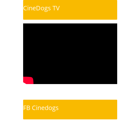
CineDogs TV
FB Cinedogs