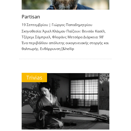
Partisan
19 Σεπτεμβρίου |
Γιώργος Παπαδημητρίου
Σκηνοθεσία: Άριελ Κλάιμαν Παίζουν: Βενσάν Κασέλ,
Τζέρεμι Σάμπριελ, Φλοράνς Μετσάρα Διάρκεια: 98’
Ένα περιβάλλον απόλυτης οικογενειακής στοργής και
θαλπωρής. Ενθάρρυνση [&hellip
Trivias