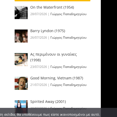
On the Waterfront (1954)
28/07/2026
|
Γιώργος Παπαδημητρίου
Barry Lyndon (1975)
26/07/2026
|
Γιώργος Παπαδημητρίου
Ας περιμένουν οι γυναίκες
(1998)
23/07/2026
|
Γιώργος Παπαδημητρίου
Good Morning, Vietnam (1987)
21/07/2026
|
Γιώργος Παπαδημητρίου
Spirited Away (2001)
20/07/2026
|
Γιώργος Παπαδημητρίου
τη σελίδα, θα υποθέσουμε πως είστε ικανοποιημένοι με αυτό.