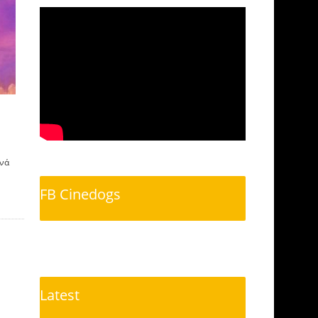
χνά
FB Cinedogs
Latest